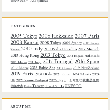
先痠的ME~
- Anonymous
CATEGORIES
2005 Tokyo
2006 Hokkaido
2007 Paris
2008 Kansai
2008 Tokyo
2009 Sydney
2009 Xiamen
2010 Italy
2011 Praha Dresden
2012 Munich
Kimmen
2013 Tokyo
2013 Hong Kong
2014 Belgium Netherlands
2015 Portugal
2016 Spain
2014 Macao
2014 Tokyo
2018 Baltic Sea
2017 Morac
2019 NewZealand
2018 Okinawa
2019 Paris
2020 Italy
2023 Kansai
2024
2024 SriLanka
UK
2025 Vienna Budapest
2026 Egypt
我也是孤獨
一起吃飯吧
Taiwan
UNESCO
的美食家
Travel Stuffs
Review
ABOUT ME