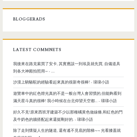
BLOGGERADS
LATEST COMMNETS
我後來在路克索買了安卡, 其實應該一到埃及就先買, 自備道具
到各大神殿拍照用~
- ....
沙漠上騎駱駝的經驗看起來真的很新奇很棒!
- 珶珶小語
遊覽車中的紅色燈光真的不是一般台灣人會習慣的,但能夠看到
滿天星斗真的很棒! 我小時候在台北仰望天空都...
- 珶珶小語
好久不見!原來西班牙建築不少以那種橘黃色做線條,和紅色的門
及牛奶色的牆搭配起來還挺剛好的.
- 珶珶小語
除了走到懷疑人生的隧道, 還有遙不見底的階梯~~ 光看膝蓋就