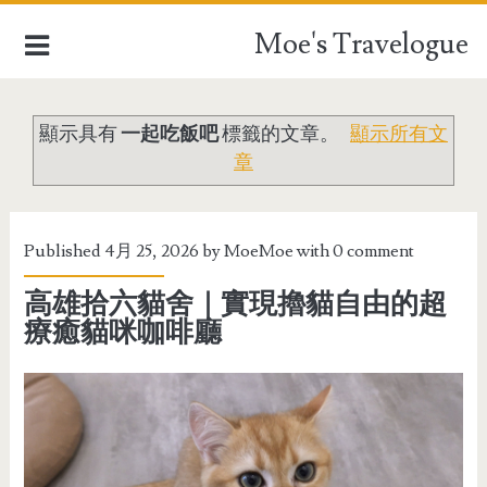
Moe's Travelogue
顯示具有
一起吃飯吧
標籤的文章。
顯示所有文
EUROPE
章
ASIA
OCEANIA
Published 4月 25, 2026 by
MoeMoe
with
0 comment
高雄拾六貓舍｜實現擼貓自由的超
AFRICA
療癒貓咪咖啡廳
TAIWAN
TRAVEL STUFFFS