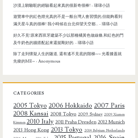
沙漠上騎駱駝的經驗看起來真的很新奇很棒!
- 珶珶小語
遊覽車中的紅色燈光真的不是一般台灣人會習慣的,但能夠看到
滿天星斗真的很棒! 我小時候在台北仰望天空都...
- 珶珶小語
好久不見!原來西班牙建築不少以那種橘黃色做線條,和紅色的門
及牛奶色的牆搭配起來還挺剛好的.
- 珶珶小語
除了走到懷疑人生的隧道, 還有遙不見底的階梯~~ 光看膝蓋就
先痠的ME~
- Anonymous
CATEGORIES
2005 Tokyo
2006 Hokkaido
2007 Paris
2008 Kansai
2008 Tokyo
2009 Sydney
2009 Xiamen
2010 Italy
2011 Praha Dresden
2012 Munich
Kimmen
2013 Tokyo
2013 Hong Kong
2014 Belgium Netherlands
2015 Portugal
2016 Spain