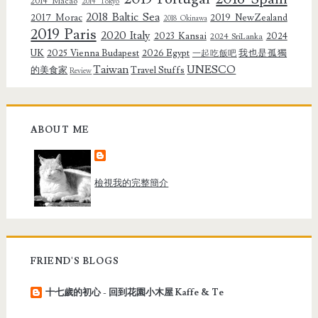
2014 Macao
2014 Tokyo
2018 Baltic Sea
2017 Morac
2019 NewZealand
2018 Okinawa
2019 Paris
2020 Italy
2023 Kansai
2024
2024 SriLanka
UK
2025 Vienna Budapest
2026 Egypt
我也是孤獨
一起吃飯吧
Taiwan
UNESCO
的美食家
Travel Stuffs
Review
ABOUT ME
檢視我的完整簡介
FRIEND'S BLOGS
十七歲的初心 - 回到花園小木屋 Kaffe & Te