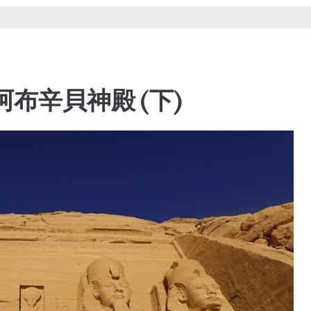
布辛貝神殿 (下)