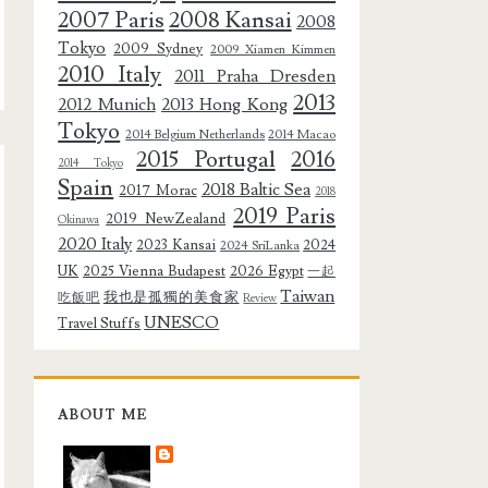
2007 Paris
2008 Kansai
2008
Tokyo
2009 Sydney
2009 Xiamen Kimmen
2010 Italy
2011 Praha Dresden
2013
2012 Munich
2013 Hong Kong
Tokyo
2014 Belgium Netherlands
2014 Macao
2015 Portugal
2016
2014 Tokyo
Spain
2018 Baltic Sea
2017 Morac
2018
2019 Paris
2019 NewZealand
Okinawa
2020 Italy
2023 Kansai
2024
2024 SriLanka
UK
2025 Vienna Budapest
2026 Egypt
一起
Taiwan
我也是孤獨的美食家
吃飯吧
Review
UNESCO
Travel Stuffs
ABOUT ME