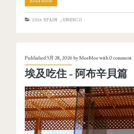
Read More
,
2016 SPAIN
UNESCO
Published 5月 28, 2026 by
MoeMoe
with
0 comment
埃及吃住 - 阿布辛貝篇