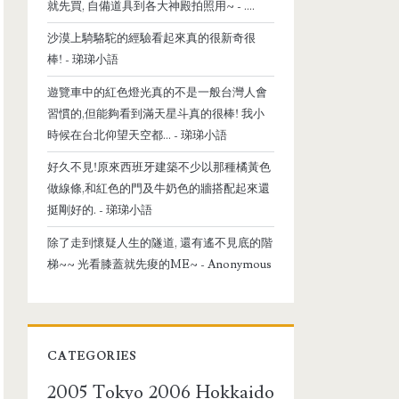
就先買, 自備道具到各大神殿拍照用~
- ....
沙漠上騎駱駝的經驗看起來真的很新奇很
棒!
- 珶珶小語
遊覽車中的紅色燈光真的不是一般台灣人會
習慣的,但能夠看到滿天星斗真的很棒! 我小
時候在台北仰望天空都...
- 珶珶小語
好久不見!原來西班牙建築不少以那種橘黃色
做線條,和紅色的門及牛奶色的牆搭配起來還
挺剛好的.
- 珶珶小語
除了走到懷疑人生的隧道, 還有遙不見底的階
梯~~ 光看膝蓋就先痠的ME~
- Anonymous
CATEGORIES
2005 Tokyo
2006 Hokkaido