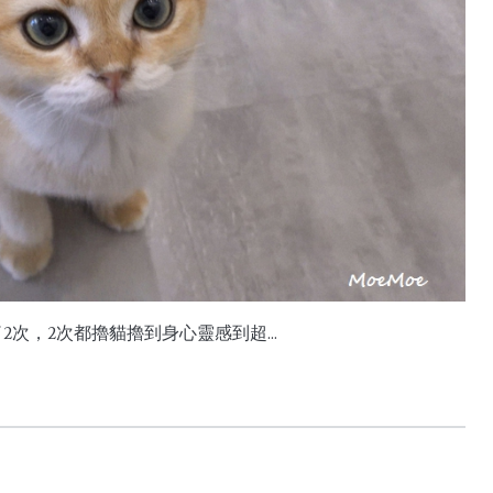
次，2次都擼貓擼到身心靈感到超...