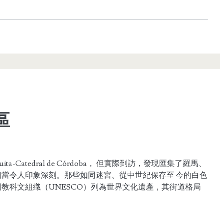
區
-Catedral de Córdoba， 但實際到訪，發現匯集了羅馬、
當令人印象深刻。那些如同迷宮、從中世紀保存至 今的白色
國教科文組織（UNESCO）列為世界文化遺產，其街道格局