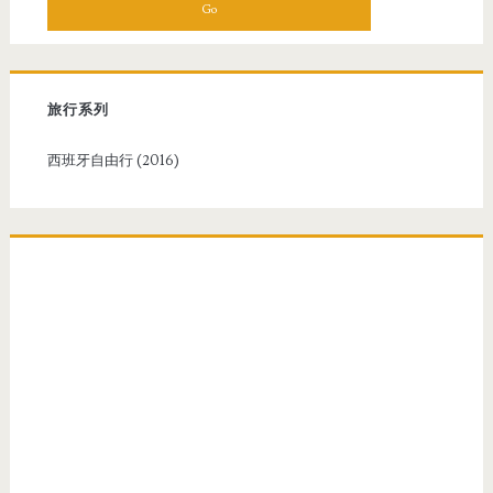
a
r
c
h
f
旅行系列
o
r
西班牙自由行 (2016)
: