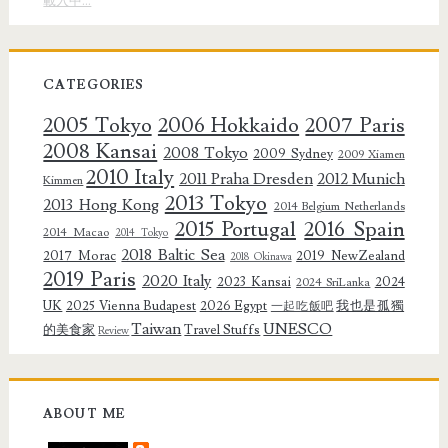
載入中…
CATEGORIES
2005 Tokyo
2006 Hokkaido
2007 Paris
2008 Kansai
2008 Tokyo
2009 Sydney
2009 Xiamen
2010 Italy
2011 Praha Dresden
2012 Munich
Kimmen
2013 Tokyo
2013 Hong Kong
2014 Belgium Netherlands
2015 Portugal
2016 Spain
2014 Macao
2014 Tokyo
2018 Baltic Sea
2017 Morac
2019 NewZealand
2018 Okinawa
2019 Paris
2020 Italy
2023 Kansai
2024
2024 SriLanka
UK
2025 Vienna Budapest
2026 Egypt
我也是孤獨
一起吃飯吧
Taiwan
UNESCO
的美食家
Travel Stuffs
Review
ABOUT ME