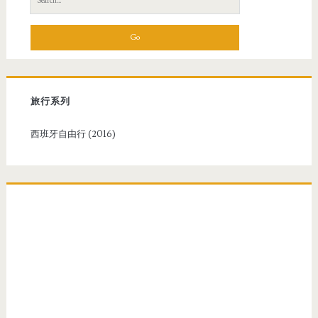
e
a
r
c
h
f
旅行系列
o
r
西班牙自由行 (2016)
: