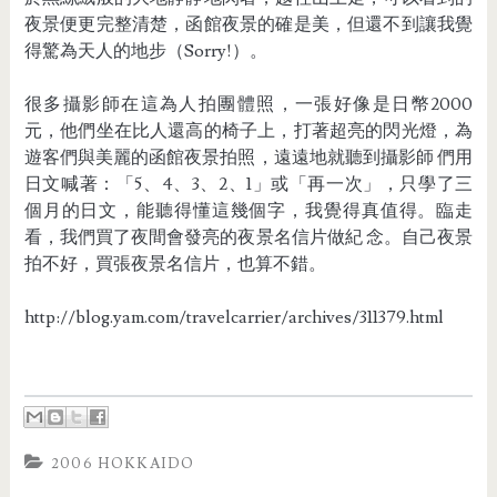
夜景便更完整清楚，函館夜景的確是美，但還不到讓我覺
得驚為天人的地步（Sorry!）。
很多攝影師在這為人拍團體照，一張好像是日幣2000
元，他們坐在比人還高的椅子上，打著超亮的閃光燈，為
遊客們與美麗的函館夜景拍照，遠遠地就聽到攝影師 們用
日文喊著：「5、4、3、2、1」或「再一次」，只學了三
個月的日文，能聽得懂這幾個字，我覺得真值得。臨走
看，我們買了夜間會發亮的夜景名信片做紀 念。自己夜景
拍不好，買張夜景名信片，也算不錯。
http://blog.yam.com/travelcarrier/archives/311379.html
2006 HOKKAIDO