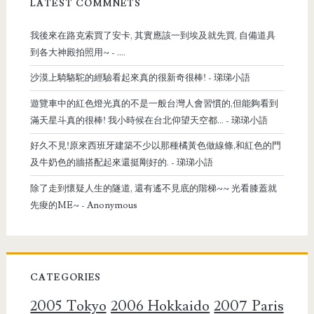
LATEST COMMNETS
我後來在路克索買了安卡, 其實應該一到埃及就先買, 自備道具
到各大神殿拍照用~
- ....
沙漠上騎駱駝的經驗看起來真的很新奇很棒!
- 珶珶小語
遊覽車中的紅色燈光真的不是一般台灣人會習慣的,但能夠看到
滿天星斗真的很棒! 我小時候在台北仰望天空都...
- 珶珶小語
好久不見!原來西班牙建築不少以那種橘黃色做線條,和紅色的門
及牛奶色的牆搭配起來還挺剛好的.
- 珶珶小語
除了走到懷疑人生的隧道, 還有遙不見底的階梯~~ 光看膝蓋就
先痠的ME~
- Anonymous
CATEGORIES
2005 Tokyo
2006 Hokkaido
2007 Paris