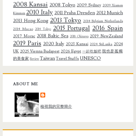
2008 Kansai
2008 Tokyo
2009 Sydney
2009 Xiamen
2010 Italy
2011 Praha Dresden
2012 Munich
Kimmen
2013 Tokyo
2013 Hong Kong
2014 Belgium Netherlands
2015 Portugal
2016 Spain
2014 Macao
2014 Tokyo
2018 Baltic Sea
2017 Morac
2019 NewZealand
2018 Okinawa
2019 Paris
2020 Italy
2023 Kansai
2024
2024 SriLanka
UK
2025 Vienna Budapest
2026 Egypt
我也是孤獨
一起吃飯吧
Taiwan
UNESCO
的美食家
Travel Stuffs
Review
ABOUT ME
檢視我的完整簡介