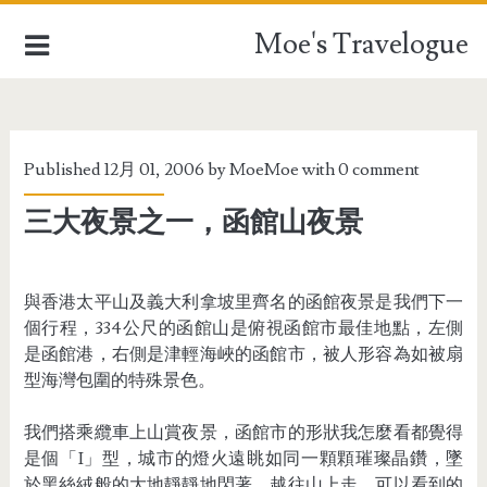
Moe's Travelogue
EUROPE
Published 12月 01, 2006 by
MoeMoe
with
0 comment
ASIA
三大夜景之一，函館山夜景
OCEANIA
AFRICA
與香港太平山及義大利拿坡里齊名的函館夜景是我們下一
個行程，334公尺的函館山是俯視函館市最佳地點，左側
TAIWAN
是函館港，右側是津輕海峽的函館市，被人形容為如被扇
型海灣包圍的特殊景色。
TRAVEL STUFFFS
我們搭乘纜車上山賞夜景，函館市的形狀我怎麼看都覺得
是個「I」型，城市的燈火遠眺如同一顆顆璀璨晶鑽，墜
於黑絲絨般的大地靜靜地閃著，越往山上走，可以看到的