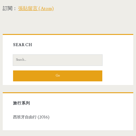
訂閱：
張貼留言 (Atom)
SEARCH
S
e
a
r
c
h
f
旅行系列
o
r
西班牙自由行 (2016)
: