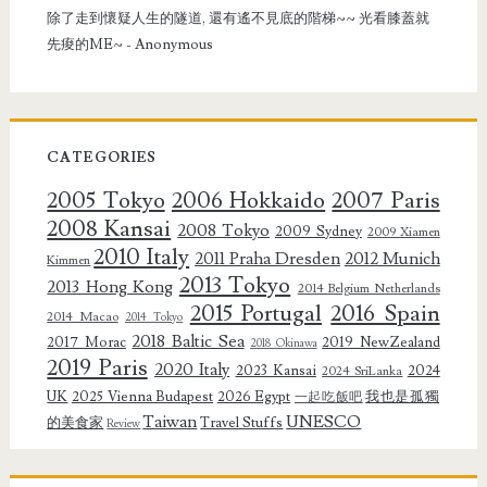
除了走到懷疑人生的隧道, 還有遙不見底的階梯~~ 光看膝蓋就
先痠的ME~
- Anonymous
CATEGORIES
2005 Tokyo
2006 Hokkaido
2007 Paris
2008 Kansai
2008 Tokyo
2009 Sydney
2009 Xiamen
2010 Italy
2011 Praha Dresden
2012 Munich
Kimmen
2013 Tokyo
2013 Hong Kong
2014 Belgium Netherlands
2015 Portugal
2016 Spain
2014 Macao
2014 Tokyo
2018 Baltic Sea
2017 Morac
2019 NewZealand
2018 Okinawa
2019 Paris
2020 Italy
2023 Kansai
2024
2024 SriLanka
UK
2025 Vienna Budapest
2026 Egypt
我也是孤獨
一起吃飯吧
Taiwan
UNESCO
的美食家
Travel Stuffs
Review