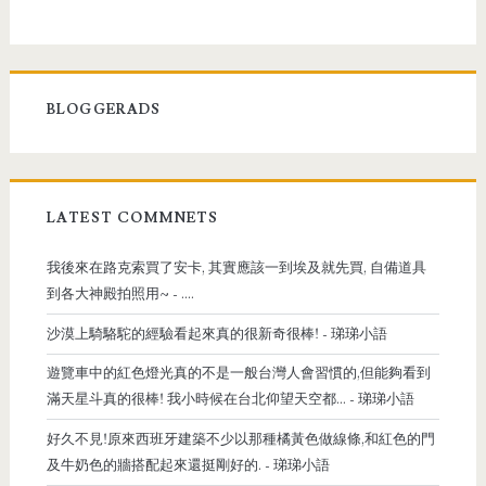
BLOGGERADS
LATEST COMMNETS
我後來在路克索買了安卡, 其實應該一到埃及就先買, 自備道具
到各大神殿拍照用~
- ....
沙漠上騎駱駝的經驗看起來真的很新奇很棒!
- 珶珶小語
遊覽車中的紅色燈光真的不是一般台灣人會習慣的,但能夠看到
滿天星斗真的很棒! 我小時候在台北仰望天空都...
- 珶珶小語
好久不見!原來西班牙建築不少以那種橘黃色做線條,和紅色的門
及牛奶色的牆搭配起來還挺剛好的.
- 珶珶小語