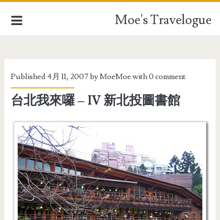
Moe's Travelogue
EUROPE
Published 4月 11, 2007 by
MoeMoe
with
0 comment
ASIA
台北我來囉 – IV 新北投圖書館
OCEANIA
AFRICA
TAIWAN
TRAVEL STUFFFS