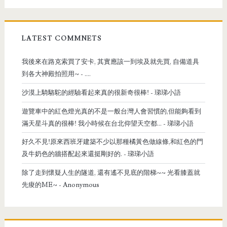
LATEST COMMNETS
我後來在路克索買了安卡, 其實應該一到埃及就先買, 自備道具
到各大神殿拍照用~
- ....
沙漠上騎駱駝的經驗看起來真的很新奇很棒!
- 珶珶小語
遊覽車中的紅色燈光真的不是一般台灣人會習慣的,但能夠看到
滿天星斗真的很棒! 我小時候在台北仰望天空都...
- 珶珶小語
好久不見!原來西班牙建築不少以那種橘黃色做線條,和紅色的門
及牛奶色的牆搭配起來還挺剛好的.
- 珶珶小語
除了走到懷疑人生的隧道, 還有遙不見底的階梯~~ 光看膝蓋就
先痠的ME~
- Anonymous