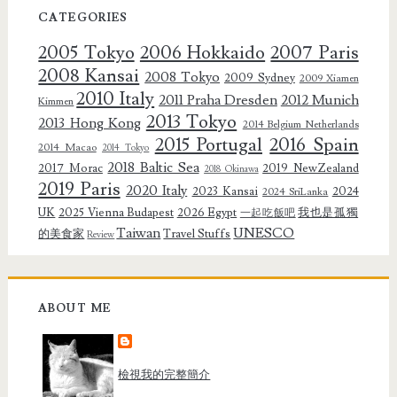
CATEGORIES
2005 Tokyo
2006 Hokkaido
2007 Paris
2008 Kansai
2008 Tokyo
2009 Sydney
2009 Xiamen
2010 Italy
2011 Praha Dresden
2012 Munich
Kimmen
2013 Tokyo
2013 Hong Kong
2014 Belgium Netherlands
2015 Portugal
2016 Spain
2014 Macao
2014 Tokyo
2018 Baltic Sea
2017 Morac
2019 NewZealand
2018 Okinawa
2019 Paris
2020 Italy
2023 Kansai
2024
2024 SriLanka
UK
2025 Vienna Budapest
2026 Egypt
我也是孤獨
一起吃飯吧
Taiwan
UNESCO
的美食家
Travel Stuffs
Review
ABOUT ME
檢視我的完整簡介