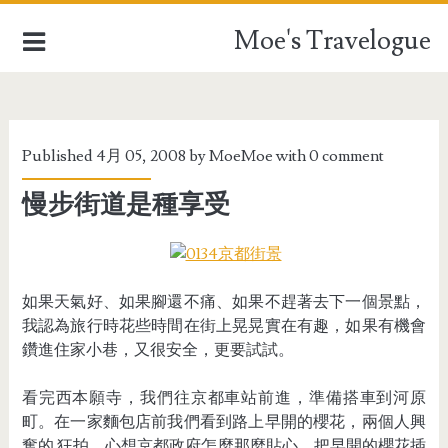
Moe's Travelogue
EUROPE
Published 4月 05, 2008 by
MoeMoe
with
0 comment
ASIA
慢步街道是種享受
OCEANIA
AFRICA
如果天氣好、如果腳還不痛、如果不趕著去下一個景點，
TAIWAN
我認為旅行時花些時間在街上晃晃實在有趣，如果有機會
鑽進住家小巷，又很安全，更要試試。
TRAVEL STUFFFS
看完西本願寺，我們往京都車站前進，準備搭車到河原
町。在一家麵包店前我們看到路上早開的櫻花，兩個人興
奮的 狂拍，心想京都政府怎麼那麼貼心，把早開的櫻花插