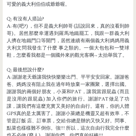
可愛的義大利伯伯或爺爺喔。
Q: 有沒有人搭訕?
A: 有(吧?) ，但不是義大利帥哥 (話說回來，真的沒看到帥
哥)。居然那麼幸運遇到羅馬地鐵罷工，我跟一群義大利
人擠在地鐵門口等開門，居然連續有兩個義大利媽媽用義
大利文問我發生了什麼 事之類的。一個大包包和一雙球
鞋，怎麼看我都是一個國外來的觀光客啊~ 太抬舉我了。
Q: 最後想說什麼?
A: 謝謝老天爺讓我快快樂樂出門、平平安安回家。謝謝爸
爸、媽媽沒有阻止我在過年時放棄一家團聚，選擇出國。
謝謝我的兩個好朋友，小萊和PAT，讓我當跟屁蟲 (而且
是沒用的跟屁蟲) 加入你們的旅行。謝謝PAT做足了功
課，讓我們有這麼充實又美好的自由行。還有，你的人體
GPS真的是太厲害了。謝謝小萊總是機靈又超有效率，不
管是訂飯 店、訂車票，交給你總是辦的又快又好。問事、
點菜也樣樣難不倒你。強!!! 所以，這次自由行我完全什麼
也不必做 (廢人)。謝謝你們，你們真的好棒!!!