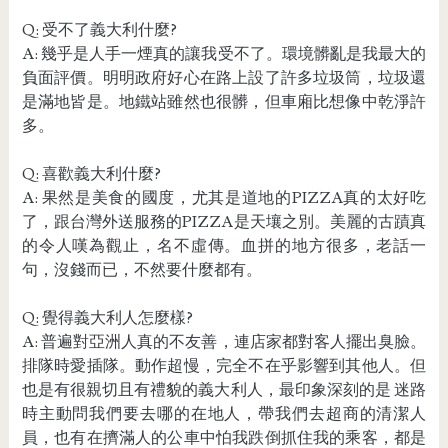
Q: 受不了義大利什麼?
A: 幾乎是人手一煙真的讓我受不了。環境髒亂是我最大的
負面評價。明明政府好心在路上設了許多垃圾筒，垃圾還
是滿地皆是。地鐵站雖然也很髒，但車廂比想像中乾淨許
多。
Q: 喜歡義大利什麼?
A: 果然是美食的國度，尤其是道地的PIZZA真的太好吃
了，跟台灣外送服務的PIZZA是天壤之別。美麗的古蹟真
的令人嘆為觀止，名不虛傳。血拼的地方很多，老話一
句，沒錢而已，不然要什麼都有。
Q: 覺得義大利人怎麼樣?
A: 普遍對亞洲人真的不友善，連店家都對客人擺出臭臉。
排隊時愛插隊。動作超慢，完全不在乎影響到其他人。但
也是有很親切且有禮貌的義大利人，最印象深刻的是 迷路
時主動問我們要去哪的在地人，帶我們去超商的清潔人
員，也有在擠滿人的公車中怕我跌倒抓住我的乘客，都是