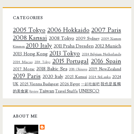
CATEGORIES
2005 Tokyo
2006 Hokkaido
2007 Paris
2008 Kansai
2008 Tokyo
2009 Sydney
2009 Xiamen
2010 Italy
2011 Praha Dresden
2012 Munich
Kimmen
2013 Tokyo
2013 Hong Kong
2014 Belgium Netherlands
2015 Portugal
2016 Spain
2014 Macao
2014 Tokyo
2018 Baltic Sea
2017 Morac
2019 NewZealand
2018 Okinawa
2019 Paris
2020 Italy
2023 Kansai
2024
2024 SriLanka
UK
2025 Vienna Budapest
2026 Egypt
我也是孤獨
一起吃飯吧
Taiwan
UNESCO
的美食家
Travel Stuffs
Review
ABOUT ME