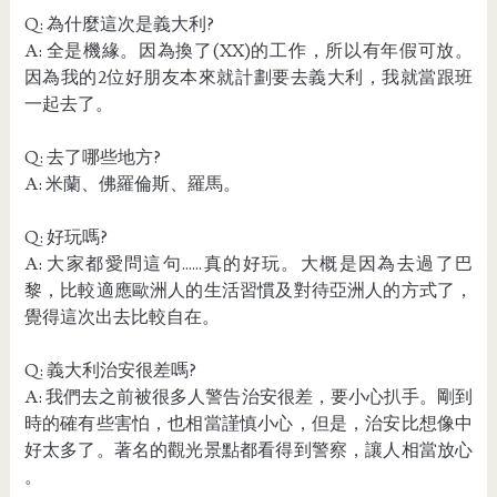
Q: 為什麼這次是義大利?
A: 全是機緣。因為換了(XX)的工作，所以有年假可放。
因為我的2位好朋友本來就計劃要去義大利，我就當跟班
一起去了。
Q: 去了哪些地方?
A: 米蘭、佛羅倫斯、羅馬。
Q: 好玩嗎?
A: 大家都愛問這句......真的好玩。大概是因為去過了巴
黎，比較適應歐洲人的生活習慣及對待亞洲人的方式了，
覺得這次出去比較自在。
Q: 義大利治安很差嗎?
A: 我們去之前被很多人警告治安很差，要小心扒手。剛到
時的確有些害怕，也相當謹慎小心，但是，治安比想像中
好太多了。著名的觀光景點都看得到警察，讓人相當放心
。