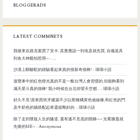
BLOGGERADS
LATEST COMMNETS
我後來在路克索買了安卡, 其實應該一到埃及就先買, 自備道具
到各大神殿拍照用~
- ....
沙漠上騎駱駝的經驗看起來真的很新奇很棒!
- 珶珶小語
遊覽車中的紅色燈光真的不是一般台灣人會習慣的,但能夠看到
滿天星斗真的很棒! 我小時候在台北仰望天空都...
- 珶珶小語
好久不見!原來西班牙建築不少以那種橘黃色做線條,和紅色的門
及牛奶色的牆搭配起來還挺剛好的.
- 珶珶小語
除了走到懷疑人生的隧道, 還有遙不見底的階梯~~ 光看膝蓋就
先痠的ME~
- Anonymous