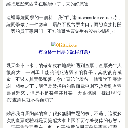
經把這些東西背在腦袋中了，真的好厲害。
這裡爆蘿同學的一個料，我們到達information center時，
蘿同學做了一件蠢事，居然不視售票窗口，而想直接打開
一旁的員工專用門，不知帥哥售票先生有沒有被嚇到?!
布拉格一日票 ((記得打票)
幾天坐車下來，的確有次在地鐵站遇到查票，查票先生人
很高大，一副馬上能夠制服逃票者的樣子，真的很有威
嚴，不過人其實很和善，拿出票給他看後，他還說了 聲謝
謝，相較之下，我們常常搭乘的路面電車則不曾看到有查
票員進來，但是不是某年某月某一天跟德國一樣出現"便
衣"查票員就不得而知了。
雖然我自我陶醉的寫了很多無關主題的事，不過，這麼多
次的查票經驗就是要提醒大家出國不要存著僥倖的心態，
一定要乖乖買票在上車，也要注意使用票前是否需 打票，