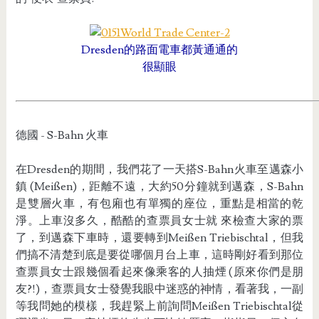
Dresden的路面電車都黃通通的
很顯眼
德國 - S-Bahn 火車
在Dresden的期間，我們花了一天搭S-Bahn火車至邁森小
鎮 (Meißen)，距離不遠，大約50分鐘就到邁森，S-Bahn
是雙層火車，有包廂也有單獨的座位，重點是相當的乾
淨。上車沒多久，酷酷的查票員女士就 來檢查大家的票
了，到邁森下車時，還要轉到Meißen Triebischtal，但我
們搞不清楚到底是要從哪個月台上車，這時剛好看到那位
查票員女士跟幾個看起來像乘客的人抽煙 (原來你們是朋
友?!)，查票員女士發覺我眼中迷惑的神情，看著我，一副
等我問她的模樣，我趕緊上前詢問Meißen Triebischtal從