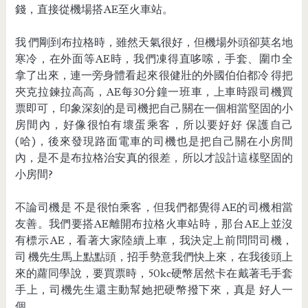
錢，直接從機場搭AE至火車站。
我 們剛到布拉格時，雖然天氣很好，但機場外頭卻莫名地
寒冷，在外面等AE時，我們凍得直哆嗦，手套、圍巾全
拿了出來，連一旁身體看起來很健壯的外國伯伯都冷 得把
夾克拉鍊拉高高，AE每30分鐘一班車，上車時跟司機買
票即可，印象深刻的是司機把自己關在一個相當堅固的小
房間內，好像很怕有壞蛋乘客，所以要好好 保護自己
(哈)，後來發現路面電車的司機也是把自己關在小房間
內，是不是布拉格治安真的很差，所以才設計這樣堅固的
小房間?
不論司機是 不是很怕乘客，但我們都覺得AE的司機相當
友善。我們要搭AE離開布拉格火車站時，那台AE上並沒
有標示AE，看著大家陸續上車，我決定上前問問司機，
司 機先生馬上點點頭，招手勢意我們快上來，在我後頭上
來的蘿同學說，要買票時，50kc硬幣居然卡在戴著毛手套
手上，司機先生還主動幫她把硬幣撥下來，真是 好人一
個。