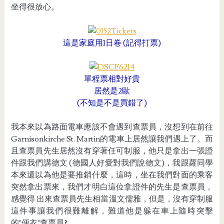
坐得很放心。
這是家庭用1日卷 (記得打票)
單程票相對好貴
居然是2歐
(不知是不是買錯了)
我本來以為路面電車應該不會遇到查票員，沒想到在前往
Garnisonkirche St. Martin的電車上居然讓我們遇上了。而
且查票員先生居然沒有穿著任可制服，他只是拿出一張證
件跟我們講德文 (德國人好愛對我們說德文)，我跟蘿同學
本來還以為他是要推銷什麼，這時，坐在我們對面的乘客
突然拿出票來，我們才明白這位拿證件的先生是查票員，
感覺得 出來查票員先生相當溫文儒雅，但是，沒有穿制服
這件事讓我們很難離解，難道他是躲在車上隨時突擊
的"便衣"查票員?