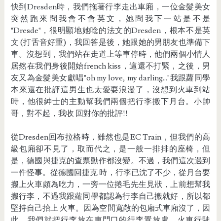
快到Dresden時，我們拖著行李走出車廂，一位金髮美女
突然跑來問我會不會英文，她問我下一站是不是
"Dresde"，很明顯地她唸的法文的Dresden，根本不是英
文 (打舌音好重)，我回答是後，她跟她的男朋友也準備下
車。沒想到，我們站在走道上等車停時，他們兩個小情人
居然在我們身後開始french kiss，這還不打緊，之後，男
友又為金髮美女獻唱"oh my love, my darling..."我跟蘿同學
本來還在批評這男生也太愛耍浪漫了，沒想到火車到站
時，他很紳士的主動幫我們兩個把行李搬下月台。小帥
哥，對不起，我收 回對你的批評!!
從Dresden回布拉格時，雖然也是EC Train，但我們的高
級包廂卻不見了，取而代之，是一般一排排的座椅，但
是，德國與捷克的查票動作都沒變。不過，我們這次遇到
一件怪事。從德國回捷克 時，行李已沈了不少，從月台要
搬上火車頗為吃力，一旁一位捲毛先生見狀，上前想幫我
搬行李，不過我跟蘿同學都認為行李自己搬就好，所以都
堅持自己抬上 火車。因為空間寬敞的包廂式車廂沒了，因
此，我們就把行李放在車門口的行李置放處，火車行駛