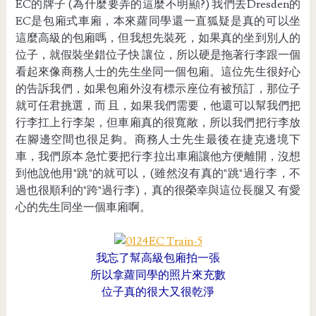
EC的牌子 (為什麼要弄的這麼不明顯?) 我們去Dresden的
EC是包廂式車廂，本來蘿同學還一直狐疑是真的可以坐
這麼高級的包廂嗎，但我想先裝死，如果真的坐到別人的
位子，就假裝坐錯位子快 讓位，所以硬是拖著行李跟一個
看起來像商務人士的先生坐同一個包廂。這位先生很好心
的告訴我們，如果包廂外沒有標示座位有被預訂，那位子
就可任君挑選，而 且，如果我們需要，他還可以幫我們把
行李扛上行李架，但車廂真的很寬敞，所以我們把行李放
在腳邊空間也很足夠。商務人士先生最後在捷克邊境下
車，我們原本 急忙要把行李拉出車廂讓他方便離開，沒想
到他說他用"跳"的就可以，(雖然沒有真的"跳"過行李，不
過也很順利的"跨"過行李)，真的很榮幸與這位長腿又 有愛
心的先生同坐一個車廂啊。
我忘了幫高級包廂拍一張
所以拿蘿同學的照片來充數
位子真的很大又很乾淨