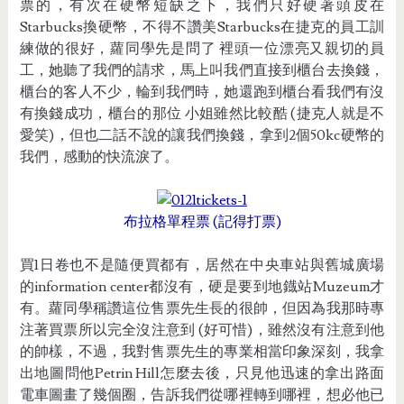
票的，有次在硬幣短缺之下，我們只好硬著頭皮在
Starbucks換硬幣，不得不讚美Starbucks在捷克的員工訓
練做的很好，蘿同學先是問了 裡頭一位漂亮又親切的員
工，她聽了我們的請求，馬上叫我們直接到櫃台去換錢，
櫃台的客人不少，輪到我們時，她還跑到櫃台看我們有沒
有換錢成功，櫃台的那位 小姐雖然比較酷 (捷克人就是不
愛笑)，但也二話不說的讓我們換錢，拿到2個50kc硬幣的
我們，感動的快流淚了。
布拉格單程票 (記得打票)
買1日卷也不是隨便買都有，居然在中央車站與舊城廣場
的information center都沒有，硬是要到地鐡站Muzeum才
有。蘿同學稱讚這位售票先生長的很帥，但因為我那時專
注著買票所以完全沒注意到 (好可惜)，雖然沒有注意到他
的帥樣，不過，我對售票先生的專業相當印象深刻，我拿
出地圖問他Petrin Hill怎麼去後，只見他迅速的拿出路面
電車圖畫了幾個圈，告訴我們從哪裡轉到哪裡，想必他已