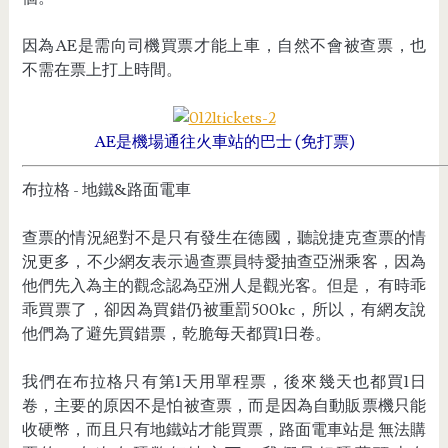
因為AE是需向司機買票才能上車，自然不會被查票，也
不需在票上打上時間。
AE是機場通往火車站的巴士 (免打票)
布拉格 - 地鐵&路面電車
查票的情況絕對不是只有發生在德國，聽說捷克查票的情
況更多，不少網友表示過查票員特愛抽查亞洲乘客，因為
他們先入為主的觀念認為亞洲人是觀光客。但是， 有時乖
乖買票了，卻因為買錯仍被重罰500kc，所以，有網友說
他們為了避先買錯票，乾脆每天都買1日卷。
我們在布拉格只有第1天用單程票，後來幾天也都買1日
卷，主要的原因不是怕被查票，而是因為自動販票機只能
收硬幣，而且只有地鐵站才能買票，路面電車站是 無法購