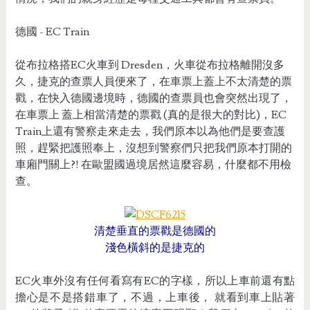
德國 - EC Train
從布拉格搭EC火車到 Dresden，火車從布拉格離開沒多
久，捷克的查票人員便來了，在車票上蓋上不太清楚的票
戳，在快入德國邊境時，德國的查票員也會突然出現了，
在車票上 蓋上相當清楚的票戳 (真的是很大的對比)，EC
Train上還有警察走來走去，我們原本以為他們是要查護
照，趕緊把護照奉上，沒想到警察們只把我們原本打開的
車廂門關上?! 在歐盟國過境居然這麼容易，什麼都不用檢
查。
清楚垂直的票戳是德國的
淺色橫斜的是捷克的
EC火車外沒有任何看寫有EC的字樣，所以上車前還有點
擔心是不是搭錯車了，不過，上車後， 就看到車上貼著