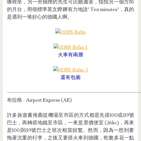
哪裡坐，另一旁抽煙的先生可比她厲害，指指另一個方向
的月台，用很標準英文鏗鏘有力地說" Ten minutes"，真的
是遇到一堆好心的德國人啊。
火車有兩層
還有包廂
布拉格 - Airport Express (AE)
許多旅遊書推薦從機場至市區的方式都是先搭100或119號
巴士，再轉搭地鐵至市區，一來是票價便宜 (26kc)，再來
是100與119號巴士之班次相當頻繁。然而，因為一想到要
拖著沈重的行李，之後又要搭火車到德國，乾脆多花一點