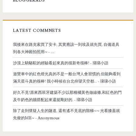
BLOGGERADS
LATEST COMMNETS
我後來在路克索買了安卡, 其實應該一到埃及就先買, 自備道具
到各大神殿拍照用~
- ....
沙漠上騎駱駝的經驗看起來真的很新奇很棒!
- 珶珶小語
遊覽車中的紅色燈光真的不是一般台灣人會習慣的,但能夠看到
滿天星斗真的很棒! 我小時候在台北仰望天空都...
- 珶珶小語
好久不見!原來西班牙建築不少以那種橘黃色做線條,和紅色的門
及牛奶色的牆搭配起來還挺剛好的.
- 珶珶小語
除了走到懷疑人生的隧道, 還有遙不見底的階梯~~ 光看膝蓋就
先痠的ME~
- Anonymous