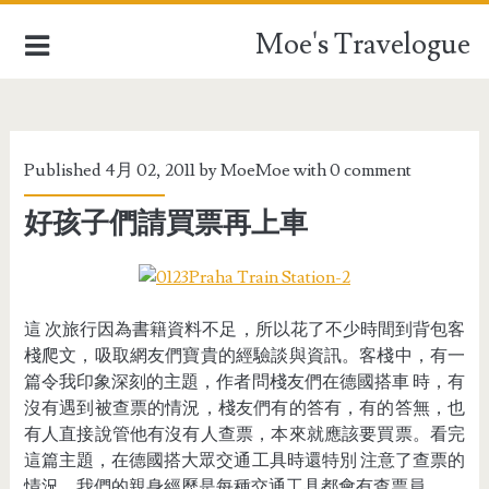
Moe's Travelogue
EUROPE
Published 4月 02, 2011 by
MoeMoe
with
0 comment
ASIA
好孩子們請買票再上車
OCEANIA
AFRICA
這 次旅行因為書籍資料不足，所以花了不少時間到背包客
TAIWAN
棧爬文，吸取網友們寶貴的經驗談與資訊。客棧中，有一
篇令我印象深刻的主題，作者問棧友們在德國搭車 時，有
TRAVEL STUFFFS
沒有遇到被查票的情況，棧友們有的答有，有的答無，也
有人直接說管他有沒有人查票，本來就應該要買票。看完
這篇主題，在德國搭大眾交通工具時還特別 注意了查票的
情況，我們的親身經歷是每種交通工具都會有查票員。