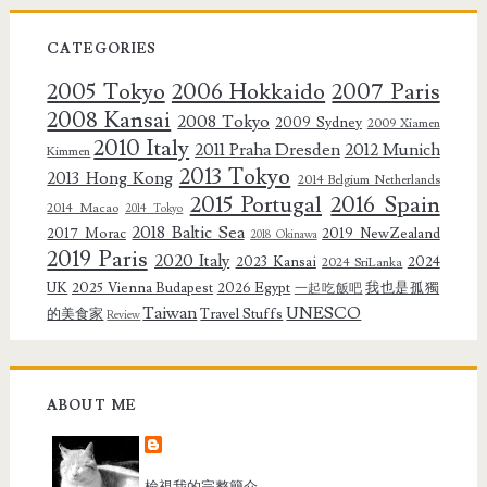
CATEGORIES
2005 Tokyo
2006 Hokkaido
2007 Paris
2008 Kansai
2008 Tokyo
2009 Sydney
2009 Xiamen
2010 Italy
2011 Praha Dresden
2012 Munich
Kimmen
2013 Tokyo
2013 Hong Kong
2014 Belgium Netherlands
2015 Portugal
2016 Spain
2014 Macao
2014 Tokyo
2018 Baltic Sea
2017 Morac
2019 NewZealand
2018 Okinawa
2019 Paris
2020 Italy
2023 Kansai
2024
2024 SriLanka
UK
2025 Vienna Budapest
2026 Egypt
我也是孤獨
一起吃飯吧
Taiwan
UNESCO
的美食家
Travel Stuffs
Review
ABOUT ME
檢視我的完整簡介