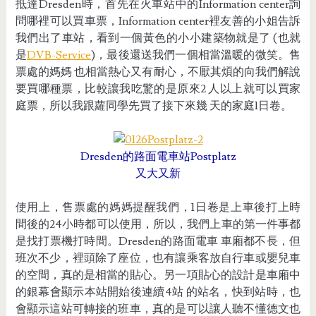
抵達Dresden時，首先在火車站中的Information center詢
問哪裡可以買車票，Information center裡友善的小姐告訴
我們出了車站，看到一個黃色的小小建築物就是了 (也就
是
DVB-Service
)，最後還送我們一個相當溫暖的微笑。售
票處的媽媽 也相當熱心又有耐心，不厭其煩的向我們解說
要買哪種票，比較讓我吃驚的是原來2 人以上就可以買家
庭票，所以我跟蘿同學先買了接下來幾 天的家庭1日卷。
Dresden的路面電車站Postplatz
又大又新
使用上，售票處的媽媽提醒我們，1日卷是上車後打上時
間後的24小時都可以使用，所以，我們上車的第一件事都
是找打票機打時間。Dresden的路面電車 車廂都不長，但
班次不少，裡頭除了座位，也有讓乘客放自行車或嬰兒車
的空間，真的是相當的貼心。另一項貼心的設計是車廂中
的銀幕會顯示本站開始後連續4站 的站名，快到站時，也
會顯示這站可轉接的班車，真的是可以讓人聽不懂德文也