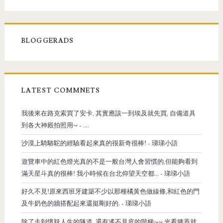
BLOGGERADS
LATEST COMMNETS
我後來在路克索買了安卡, 其實應該一到埃及就先買, 自備道具
到各大神殿拍照用~
- ....
沙漠上騎駱駝的經驗看起來真的很新奇很棒!
- 珶珶小語
遊覽車中的紅色燈光真的不是一般台灣人會習慣的,但能夠看到
滿天星斗真的很棒! 我小時候在台北仰望天空都...
- 珶珶小語
好久不見!原來西班牙建築不少以那種橘黃色做線條,和紅色的門
及牛奶色的牆搭配起來還挺剛好的.
- 珶珶小語
除了走到懷疑人生的隧道, 還有遙不見底的階梯~~ 光看膝蓋就