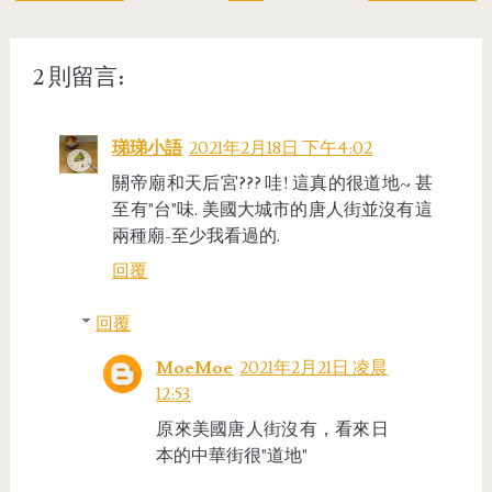
2 則留言:
珶珶小語
2021年2月18日 下午4:02
關帝廟和天后宮??? 哇! 這真的很道地~ 甚
至有"台"味. 美國大城市的唐人街並沒有這
兩種廟-至少我看過的.
回覆
回覆
MoeMoe
2021年2月21日 凌晨
12:53
原來美國唐人街沒有，看來日
本的中華街很"道地"