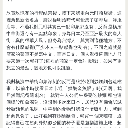
欣賞玫瑰花的行程結束後，接下來我走向元町商店街，這
裡彙集新舊名店，聽說從明治時代就聚集了咖啡店、洋服
店等。不過我對元町其實已一點印象都沒有，反而 是橫濱
中華街還存有一點點印象，身為日本乃至亞洲最大的唐人
街，真的很華人風，但身為台灣人，其實到這種地方，不
會有什麼感覺(至少本人一點感覺也沒 有)，不同之處就是
店家的菜單不是寫中文，而是日文。個人覺得這個地方只
要來過一次就好了(這裡的商家一定會討厭我)，如果有更
想去的景點，這地方也可以跳過。
我對橫濱中華街印象深刻的反而是終於吃到炒麵麵包這檔
事，以前小時候看日本卡通「娛樂金魚眼」時(天啊，我
居然還記得這劇名)，就對主人公們午餐要吃炒麵 麵包這
個橋段印象深刻，沒想到多次來日本，居然沒有機會試試
炒麵麵包的滋味。中華街的食物對我沒什麼吸引力，就到
超商覓食了，正好看到有炒麵麵包，就買一 個來嚐嚐，還
記得自己在超商外類似公園的椅子還是遊樂設施上吃，超