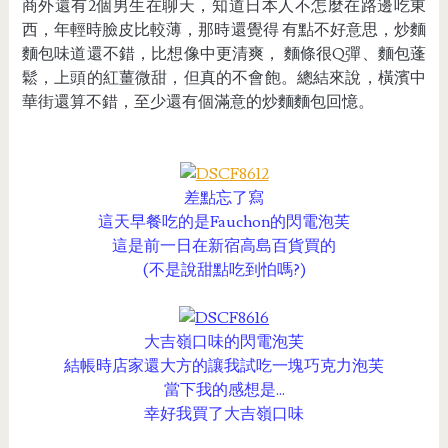
商外還有2個男生在聊天，知道日本人不怎麼在路邊吃東
西，年輕時臉皮比較薄，那時還覺得 有點不好意思，炒麵
麵包味道還不錯，比想像中更清爽， 麵條很Q彈、麵包蓬
鬆，上頭的紅薑微甜，但真的不會飽。總結來說，橫濱中
華街還算不錯，至少還有個滿意的炒麵麵包回憶。
差點忘了寫
這天早餐吃的是Fauchon的閃電泡芙
這是前一日在新宿高島百貨買的
(不是說甜點吃到怕嗎?)
大吉嶺口味的閃電泡芙
結帳時店家還大方的讓我試吃一塊巧克力泡芙
當下我的感想是...
幸好我買了大吉嶺口味