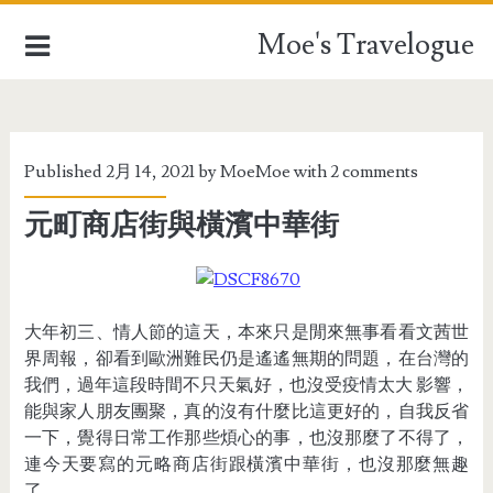
Moe's Travelogue
EUROPE
Published 2月 14, 2021 by
MoeMoe
with
2 comments
ASIA
元町商店街與橫濱中華街
OCEANIA
AFRICA
大年初三、情人節的這天，本來只是閒來無事看看文茜世
TAIWAN
界周報，卻看到歐洲難民仍是遙遙無期的問題，在台灣的
我們，過年這段時間不只天氣好，也沒受疫情太大 影響，
TRAVEL STUFFFS
能與家人朋友團聚，真的沒有什麼比這更好的，自我反省
一下，覺得日常工作那些煩心的事，也沒那麼了不得了，
連今天要寫的元略商店街跟橫濱中華街，也沒那麼無趣
了。