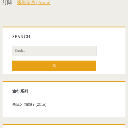
訂閱：
張貼留言 (Atom)
SEARCH
S
e
a
r
c
h
f
旅行系列
o
r
西班牙自由行 (2016)
: