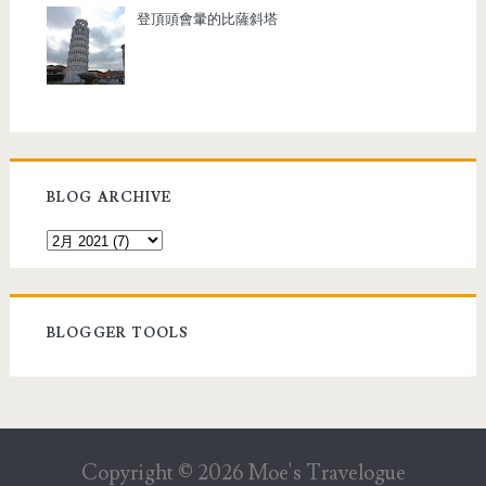
登頂頭會暈的比薩斜塔
BLOG ARCHIVE
BLOGGER TOOLS
Copyright ©
2026
Moe's Travelogue