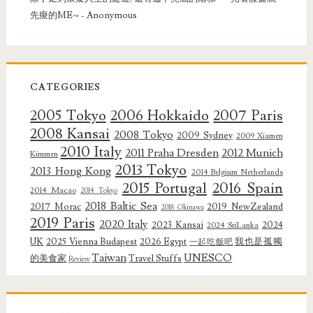
先痠的ME~
- Anonymous
CATEGORIES
2005 Tokyo
2006 Hokkaido
2007 Paris
2008 Kansai
2008 Tokyo
2009 Sydney
2009 Xiamen
2010 Italy
2011 Praha Dresden
2012 Munich
Kimmen
2013 Tokyo
2013 Hong Kong
2014 Belgium Netherlands
2015 Portugal
2016 Spain
2014 Macao
2014 Tokyo
2018 Baltic Sea
2017 Morac
2019 NewZealand
2018 Okinawa
2019 Paris
2020 Italy
2023 Kansai
2024
2024 SriLanka
UK
2025 Vienna Budapest
2026 Egypt
我也是孤獨
一起吃飯吧
Taiwan
UNESCO
的美食家
Travel Stuffs
Review