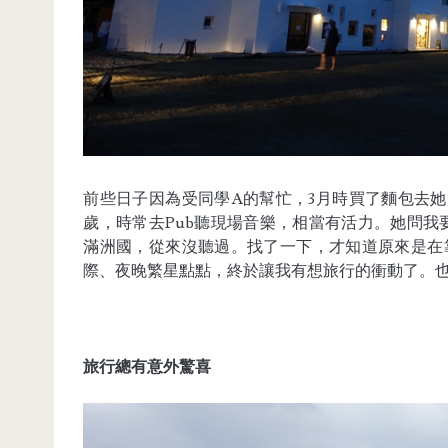
前些日子因為受同學A的幫忙，3月時買了麵包去她
歲，時常去Pub聽現場音樂，相當有活力。她問我
滿洲國，從來沒聽過。找了一下，才知道原來是在
際、夜晚繁星點點，終於讓我有想旅行的衝動了。
旅行總有意外驚喜