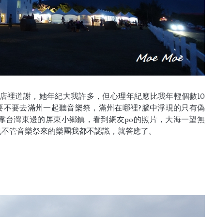
店裡道謝，她年紀大我許多，但心理年紀應比我年輕個數10
要不要去滿州一起聽音樂祭，滿州在哪裡?腦中浮現的只有偽
靠台灣東邊的屏東小鄉鎮，看到網友po的照片，大海一望無
也不管音樂祭來的樂團我都不認識，就答應了。