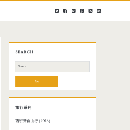
SEARCH
S
e
a
r
c
h
f
旅行系列
o
r
西班牙自由行 (2016)
: