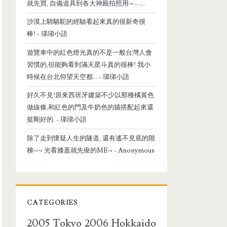
就先買, 自備道具到各大神殿拍照用~
- ....
沙漠上騎駱駝的經驗看起來真的很新奇很
棒!
- 珶珶小語
遊覽車中的紅色燈光真的不是一般台灣人會
習慣的,但能夠看到滿天星斗真的很棒! 我小
時候在台北仰望天空都...
- 珶珶小語
好久不見!原來西班牙建築不少以那種橘黃色
做線條,和紅色的門及牛奶色的牆搭配起來還
挺剛好的.
- 珶珶小語
除了走到懷疑人生的隧道, 還有遙不見底的階
梯~~ 光看膝蓋就先痠的ME~
- Anonymous
CATEGORIES
2005 Tokyo
2006 Hokkaido