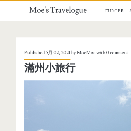
Moe's Travelogue
EUROPE
Published 5月 02, 2021 by
MoeMoe
with
0 comment
滿州小旅行