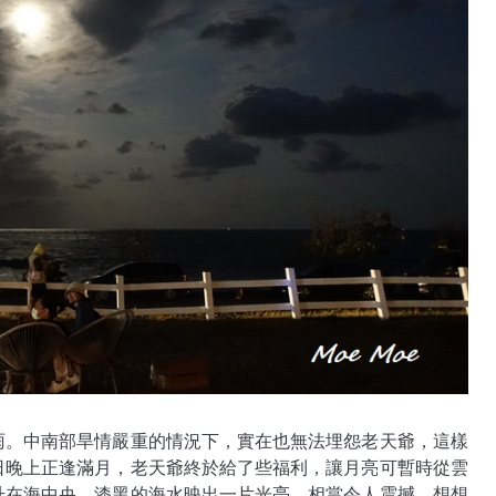
雨。中南部旱情嚴重的情況下，實在也無法埋怨老天爺，這樣
日晚上正逢滿月，老天爺終於給了些福利，讓月亮可暫時從雲
升在海中央，漆黑的海水映出一片光亮，相當令人震撼。想想