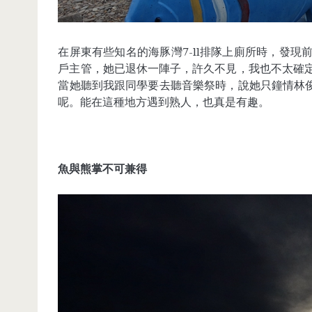
在屏東有些知名的海豚灣7-11排隊上廁所時，發
戶主管，她已退休一陣子，許久不見，我也不太確
當她聽到我跟同學要去聽音樂祭時，說她只鐘情林俊
呢。能在這種地方遇到熟人，也真是有趣。
魚與熊掌不可兼得