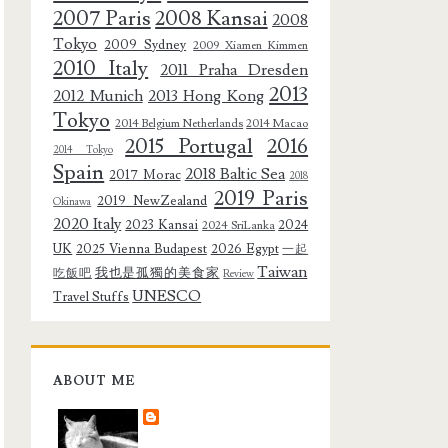
2007 Paris
2008 Kansai
2008
Tokyo
2009 Sydney
2009 Xiamen Kimmen
2010 Italy
2011 Praha Dresden
2013
2012 Munich
2013 Hong Kong
Tokyo
2014 Belgium Netherlands
2014 Macao
2015 Portugal
2016
2014 Tokyo
Spain
2018 Baltic Sea
2017 Morac
2018
2019 Paris
2019 NewZealand
Okinawa
2020 Italy
2023 Kansai
2024
2024 SriLanka
UK
2025 Vienna Budapest
2026 Egypt
一起
Taiwan
我也是孤獨的美食家
吃飯吧
Review
UNESCO
Travel Stuffs
ABOUT ME