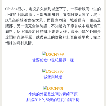
Óbidos很小，走沒多久就到城堡下了。一群看以高中生的
小孩爬上護
城 牆，不斷鬼吼鬼叫，青春離我太遠了，爬上
13尺高的城牆實在太累，而且也危險，城牆僅有一側高及
腰部，另一側完全無防護，不知是為了節省成本還是偷工
減料，反正我決定只 待城下走走太好，這座小鎮的外圍是
遼闊的青綠平原，點綴在上的群聚的紅瓦白牆平房，完全
恬靜的鄉村風情。
像要前進中世紀世界一樣
城堡與城牆
小鎮的外圍是遼闊的青綠平原
點綴在上的群聚的紅瓦白牆平房