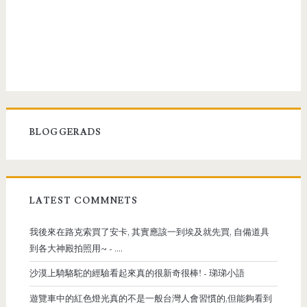
BLOGGERADS
LATEST COMMNETS
我後來在路克索買了安卡, 其實應該一到埃及就先買, 自備道具
到各大神殿拍照用~
- ....
沙漠上騎駱駝的經驗看起來真的很新奇很棒!
- 珶珶小語
遊覽車中的紅色燈光真的不是一般台灣人會習慣的,但能夠看到