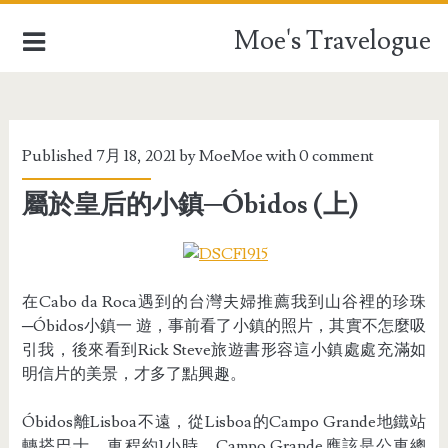
Moe's Travelogue
EUROPE
Published 7月 18, 2021 by
MoeMoe
with
0 comment
ASIA
屬於皇后的小鎮─Óbidos (上)
OCEANIA
AFRICA
在Cabo da Roca遇到的台灣夫婦推薦我到山谷裡的珍珠
TAIWAN
─Óbidos小鎮一 遊，事前看了小鎮的照片，其實不怎麼吸
引我，後來看到Rick Steve旅遊書形容這小鎮處處充滿如
TRAVEL STUFFFS
明信片的美景，才多了點興趣。
Óbidos離Lisboa不遠，從Lisboa的Campo Grande地鐵站
轉搭巴士，車程約1小時，Campo Grande應該是公車總