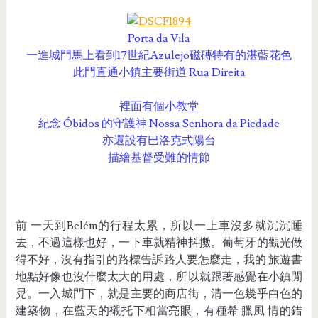
Porta da Vila
一進城門馬上看到17世紀
Azulejo
磁磚
特有的湛藍花色
此門直通小鎮主要街道 Rua Direita
裡面有個小教堂
紀念 Óbidos 的守護神 Nossa Senhora da Piedade
亦還設有巴洛克式陽台
描繪基督受難的情節
前 一天到Belém的行程太累，所以一上車沒多就沉沉睡
去，不過這樣也好，一下車就精神抖擻。葡萄牙的觀光做
得不好，沒有指引的路標告訴路人要怎麼走，我的 旅遊書
地點好像也沒什麼太大的用處，所以就跟著感覺在小鎮閒
晃。一入城門下，就是主要的商店街，清一色幾乎白色的
建築物，在藍天的襯托下相當亮眼，有種希 臘風 情的錯