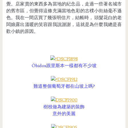
覺。店家賣的東西多為當地的紀念品，走過一些著名城市
的舊市區，但覺得這條充滿當地色彩的古樸小街絲毫不遜
色。我在一間店買了幾張明信片，結帳時， 頭髮花白的老
闆娘露出溫暖的笑容跟我說謝謝，這就是為什麼我總是喜
歡小鎮的原因。
Óbidos跟里斯本一樣都有不少坡
難道整個葡萄牙都在山坡上嗎?
樹枝做為建築的裝飾
意外的美麗