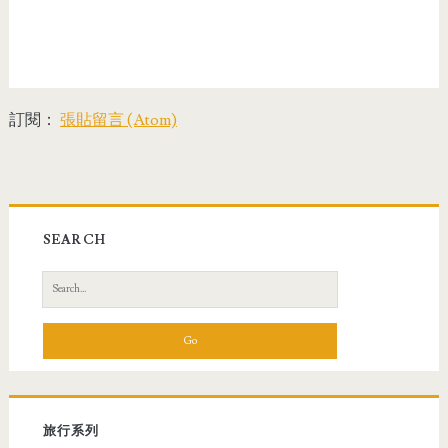
訂閱：
張貼留言 (Atom)
SEARCH
S
e
a
r
c
h
f
旅行系列