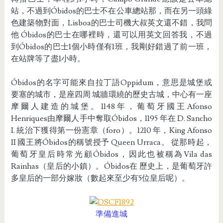
站，不過到Óbidos的巴士不在公車總站那，而在另一頭綠
色建築物對面，Lisboa的巴士司機大叔英文還不錯，我問
他 Óbidos的巴士在哪裡時，還可以用英文回答我，不過
到Óbidos的巴士1個小時僅有1班，我剛好錯過了前一班，
在站牌等了盡1小時。
Óbidos的名字可能來自拉丁語Oppidum，意思是城堡或
要塞的城市，是座四周 城牆環繞的歷史古城，中心有一座
摩爾人建造的城堡。1148年，葡萄牙國王Afonso
Henriques由摩爾人手中奪取Óbidos，1195 年在 D. Sancho
I. 統治下獲得第一份憲章（foro）。1210 年，King Afonso
II 國王將Óbidos的稱號授予 Queen Urraca。 從那時起，
葡萄牙皇后時常光顧Óbidos，因此也被稱為Vila das
Rainhas（皇后的小鎮）。Óbidos在 歷史上，是葡萄牙許
多皇后的一部分嫁妝（數起來至少有5位皇后呢）。
準備進城