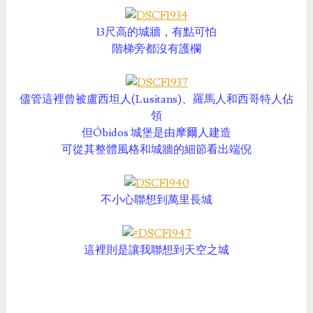
13尺高的城牆，有點可怕
階梯旁都沒有護欄
儘管這裡曾被盧西坦人(Lusitans)、羅馬人和西哥特人佔
領
但Óbidos 城堡是由摩爾人建造
可從其整體風格和城牆的細節看出端倪
不小心聯想到萬里長城
這裡則是讓我聯想到天空之城