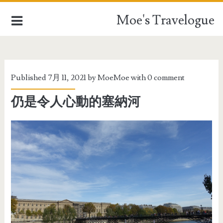
Moe's Travelogue
EUROPE
Published 7月 11, 2021 by
MoeMoe
with
0 comment
ASIA
仍是令人心動的塞納河
OCEANIA
AFRICA
TAIWAN
TRAVEL STUFFFS