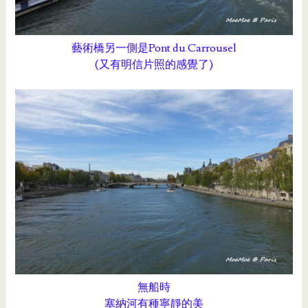
藝術橋另一側是Pont du Carrousel
(又有明信片照的感覺了)
無船時
塞納河有種寧靜的美