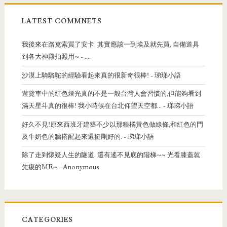
LATEST COMMNETS
我後來在路克索買了安卡, 其實應該一到埃及就先買, 自備道具
到各大神殿拍照用~
- ....
沙漠上騎駱駝的經驗看起來真的很新奇很棒!
- 珶珶小語
遊覽車中的紅色燈光真的不是一般台灣人會習慣的,但能夠看到
滿天星斗真的很棒! 我小時候在台北仰望天空都...
- 珶珶小語
好久不見!原來西班牙建築不少以那種橘黃色做線條,和紅色的門
及牛奶色的牆搭配起來還挺剛好的.
- 珶珶小語
除了走到懷疑人生的隧道, 還有遙不見底的階梯~~ 光看膝蓋就
先痠的ME~
- Anonymous
CATEGORIES