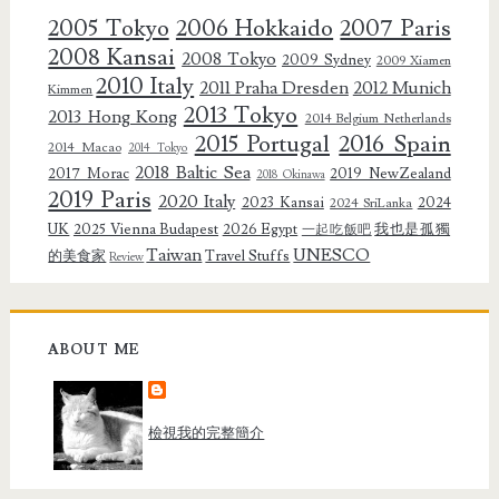
2005 Tokyo
2006 Hokkaido
2007 Paris
2008 Kansai
2008 Tokyo
2009 Sydney
2009 Xiamen
2010 Italy
2011 Praha Dresden
2012 Munich
Kimmen
2013 Tokyo
2013 Hong Kong
2014 Belgium Netherlands
2015 Portugal
2016 Spain
2014 Macao
2014 Tokyo
2018 Baltic Sea
2017 Morac
2019 NewZealand
2018 Okinawa
2019 Paris
2020 Italy
2023 Kansai
2024
2024 SriLanka
UK
2025 Vienna Budapest
2026 Egypt
我也是孤獨
一起吃飯吧
Taiwan
UNESCO
的美食家
Travel Stuffs
Review
ABOUT ME
檢視我的完整簡介