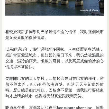
相較於我許多同學對巴黎鍾情不渝的情懷，我對這個城市
是又愛又恨的複雜情緒。
以為經過12年，旅行過那麼多國家、人生經歷更多洗鍊，
或許會更愛這城市，但短暫的幾日下來，我仍然被混亂的
交通、濕冷的雨天、懶散的店員，以及高度戒備偷搶的心
情搞得不甚愉快。
要離開巴黎的這天早晨，回想起這幾日在巴黎的種種，雖
然不算太差，但仍有些落沒遺憾。但這天天空卻意外放
晴。歷史總是如此相似，巴黎也不是第一個我旅行要結束
時才放晴的城市...感覺老天爺真愛跟我開完笑。
吃過早午餐，在藥妝店也做完last minute shopping，同學