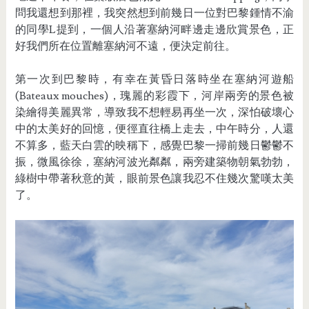
問我還想到那裡，我突然想到前幾日一位對巴黎鍾情不渝
的同學L提到，一個人沿著塞納河畔邊走邊欣賞景色，正
好我們所在位置離塞納河不遠，便決定前往。
第一次到巴黎時，有幸在黃昏日落時坐在塞納河遊船
(Bateaux mouches)，瑰麗的彩霞下，河岸兩旁的景色被
染繪得美麗異常，導致我不想輕易再坐一次，深怕破壞心
中的太美好的回憶，便徑直往橋上走去，中午時分，人還
不算多，藍天白雲的映稱下，感覺巴黎一掃前幾日鬱鬱不
振，微風徐徐，塞納河波光粼粼，兩旁建築物朝氣勃勃，
綠樹中帶著秋意的黃，眼前景色讓我忍不住幾次驚嘆太美
了。