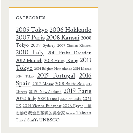
CATEGORIES
2005 Tokyo
2006 Hokkaido
2007 Paris
2008 Kansai
2008
Tokyo
2009 Sydney
2009 Xiamen Kimmen
2010 Italy
2011 Praha Dresden
2013
2012 Munich
2013 Hong Kong
Tokyo
2014 Belgium Netherlands
2014 Macao
2015 Portugal
2016
2014 Tokyo
Spain
2018 Baltic Sea
2017 Morac
2018
2019 Paris
2019 NewZealand
Okinawa
2020 Italy
2023 Kansai
2024
2024 SriLanka
UK
2025 Vienna Budapest
2026 Egypt
一起
Taiwan
我也是孤獨的美食家
吃飯吧
Review
UNESCO
Travel Stuffs