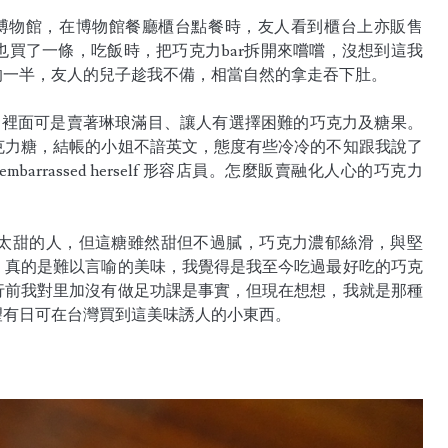
車博物館，在博物館餐廳櫃台點餐時，友人看到櫃台上亦販售
，也買了一條，吃飯時，把巧克力bar拆開來嚐嚐，沒想到這我
的一半，友人的兒子趁我不備，相當自然的拿走吞下肚。
櫃，裡面可是賣著琳琅滿目、讓人有選擇困難的巧克力及糖果。
克力糖，結帳的小姐不諳英文，態度有些冷冷的不知跟我說了
arrassed herself 形容店員。怎麼販賣融化人心的巧克力
太甜的人，但這糖雖然甜但不過膩，巧克力濃郁絲滑，與堅
，真的是難以言喻的美味，我覺得是我至今吃過最好吃的巧克
行前我對里加沒有做足功課是事實，但現在想想，我就是那種
望有日可在台灣買到這美味誘人的小東西。