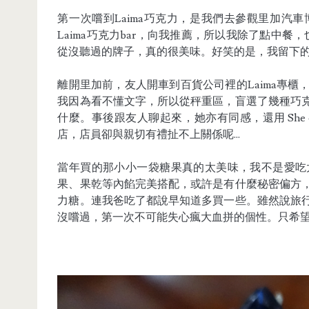
第一次嚐到Laima巧克力，是我們去參觀里加汽
Laima巧克力bar，向我推薦，所以我除了點中餐
從沒聽過的牌子，真的很美味。好笑的是，我留下
離開里加前，友人開車到百貨公司裡的Laima專
我因為看不懂文字，所以從秤重區，盲選了幾種巧
什麼。事後跟友人聊起來，她亦有同感，還用 She emb
店，店員卻與親切有禮扯不上關係呢...
當年買的那小小一袋糖果真的太美味，我不是愛吃
果、果乾等內餡完美搭配，或許是有什麼秘密偏方
力糖。連我爸吃了都說早知道多買一些。雖然說旅
沒嚐過，第一次不可能失心瘋大血拼的個性。只希