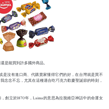
商還是能買到許多國外商品。
或是沒有進口商、代購賣家懂得它們的好，在台灣就是買不
最令我念念不忘，尤其在這種適合吃巧克力歡慶聖誕節的時刻，
，創立於1870年，Laima的意思為拉脫維亞神話中的命運女