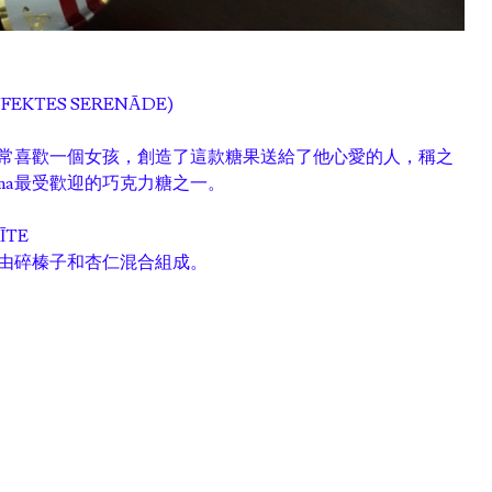
EKTES SERENĀDE)
因非常喜歡一個女孩，創造了這款糖果送給了他心愛的人，稱之
ma最受歡迎的巧克力糖之一。
ĪTE
餡由碎榛子和杏仁混合組成。