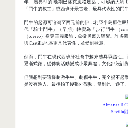
年。屬典型的 晚期巴洛克風格建築，可容納大約 12,000
「鬥牛的教堂」或西班牙最古老、最具代表性的鬥
鬥牛的起源可追溯至西元前的伊比利亞半島原住民
代「騎士鬥牛」（早期）轉變為「步行鬥牛 （corrida
（torero）身穿華麗服飾，象徵勇氣與榮耀。許多西班
與Castilla地區更具代表性，並受到歡迎。
然而，鬥牛在現代西班牙社會中越來越具爭議性。而
逐漸式微，從傳統活動變成小眾興趣，文化部統計顯示，20
但我想到要這樣刺激牛牛、刺傷牛牛，完全提不起
是沒有進入。最後拍了幾張外觀照，當到此一遊了
Almansa 1
Sevi