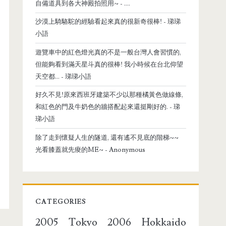
自備道具到各大神殿拍照用~
- ....
沙漠上騎駱駝的經驗看起來真的很新奇很棒!
- 珶珶
小語
遊覽車中的紅色燈光真的不是一般台灣人會習慣的,
但能夠看到滿天星斗真的很棒! 我小時候在台北仰望
天空都...
- 珶珶小語
好久不見!原來西班牙建築不少以那種橘黃色做線條,
和紅色的門及牛奶色的牆搭配起來還挺剛好的.
- 珶
珶小語
除了走到懷疑人生的隧道, 還有遙不見底的階梯~~
光看膝蓋就先痠的ME~
- Anonymous
CATEGORIES
2005 Tokyo
2006 Hokkaido