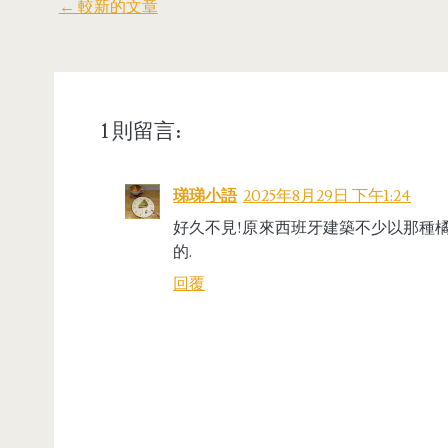
← 較新的文章
1 則留言:
珶珶小語
2025年8月29日 下午1:24
好久不見!原來西班牙建築不少以那種
的.
回覆