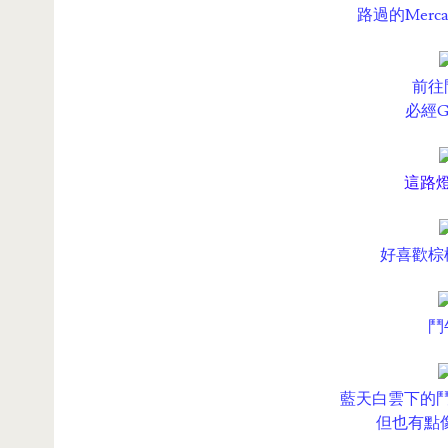
路過的Mercad
前往
必經Gu
這路
好喜歡棕
鬥
藍天白雲下的
但也有點