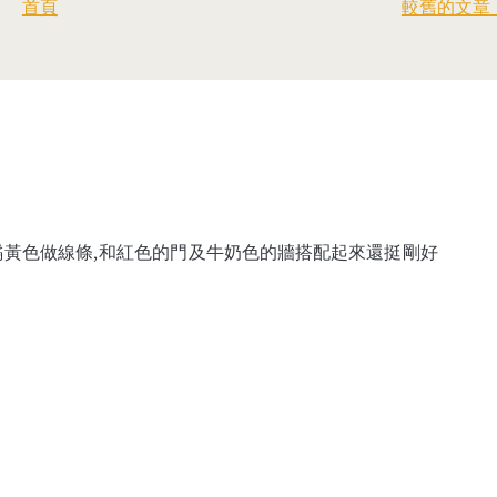
首頁
較舊的文章 
橘黃色做線條,和紅色的門及牛奶色的牆搭配起來還挺剛好