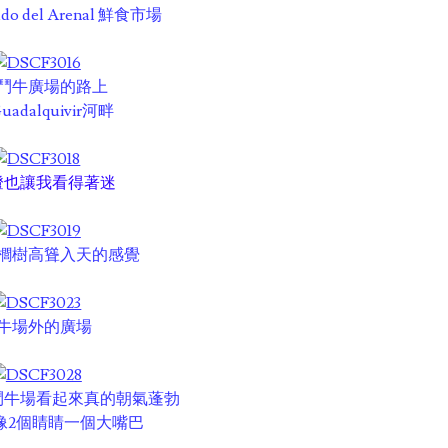
o del Arenal 鮮食市場
鬥牛廣場的路上
adalquivir河畔
燈也讓我看得著迷
櫚樹高聳入天的感覺
牛場外的廣場
鬥牛場看起來真的朝氣蓬勃
像2個睛睛一個大嘴巴