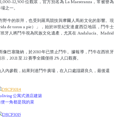
–12,500 位觀眾，官方別名為 La Maestranza，常被譽為
牛場之一。
對野牛的崇拜，也受到羅馬競技與摩爾人馬術文化的影響。現
 de toros a pie）」，始於18世紀安達盧西亞地區，鬥牛士
牙人將鬥牛視為民族文化遺產，尤其在 Andalucía、Madrid
像巴塞隆納，於2010年已禁止鬥牛。據報導，鬥牛在西班牙
21 至 22 賽季全國僅得 2% 人口觀賽。
勁入內參觀，結果到達鬥牛廣場，在入口處躊躇良久，最後還
。
1 Coliving 公寓式酒店建築
lla隨便一角都是我的菜