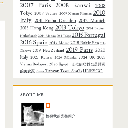
→
2007 Paris
2008 Kansai
2008
2010
Tokyo
2009 Sydney
2009 Xiamen Kimmen
Italy
2011 Praha Dresden
2012 Munich
2013 Tokyo
2013 Hong Kong
2014 Belgium
2015 Portugal
Netherlands
2014 Macao
2014 Tokyo
2016 Spain
2018 Baltic Sea
2017 Morac
2018
2019 Paris
2020
2019 NewZealand
Okinawa
Italy
2023 Kansai
2024 UK
2025
2024 SriLanka
Vienna Budapest
2026 Egypt
我也是孤獨
一起吃飯吧
Taiwan
UNESCO
的美食家
Travel Stuffs
Review
ABOUT ME
檢視我的完整簡介