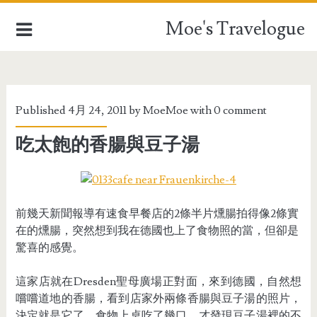
Moe's Travelogue
EUROPE
Published 4月 24, 2011 by
MoeMoe
with
0 comment
ASIA
吃太飽的香腸與豆子湯
OCEANIA
AFRICA
前幾天新聞報導有速食早餐店的
2
條半片燻腸拍得像
2
條實
TAIWAN
在的燻腸，突然想到我在德國也上了食物照的當，但卻是
驚喜的感覺。
TRAVEL STUFFFS
這家店就在
Dresden
聖母廣場正對面，來到德國，自然想
嚐嚐道地的香腸，看到店家外兩條香腸與豆子湯的照片，
決定就是它了。食物上桌吃了幾口，才發現豆子湯裡的不