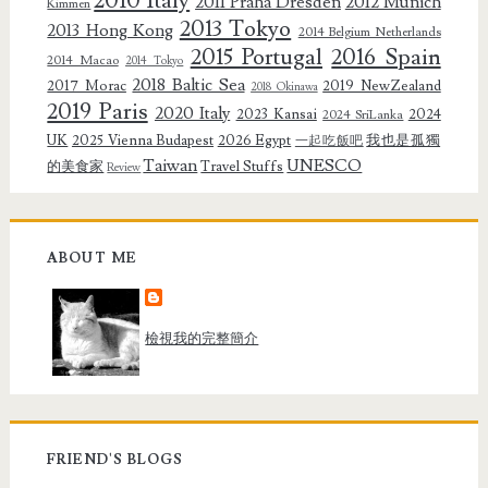
2010 Italy
2011 Praha Dresden
2012 Munich
Kimmen
2013 Tokyo
2013 Hong Kong
2014 Belgium Netherlands
2015 Portugal
2016 Spain
2014 Macao
2014 Tokyo
2018 Baltic Sea
2017 Morac
2019 NewZealand
2018 Okinawa
2019 Paris
2020 Italy
2023 Kansai
2024
2024 SriLanka
UK
2025 Vienna Budapest
2026 Egypt
我也是孤獨
一起吃飯吧
Taiwan
UNESCO
的美食家
Travel Stuffs
Review
ABOUT ME
檢視我的完整簡介
FRIEND'S BLOGS