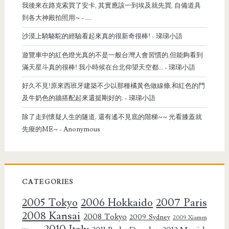
我後來在路克索買了安卡, 其實應該一到埃及就先買, 自備道具
到各大神殿拍照用~
- ....
沙漠上騎駱駝的經驗看起來真的很新奇很棒!
- 珶珶小語
遊覽車中的紅色燈光真的不是一般台灣人會習慣的,但能夠看到
滿天星斗真的很棒! 我小時候在台北仰望天空都...
- 珶珶小語
好久不見!原來西班牙建築不少以那種橘黃色做線條,和紅色的門
及牛奶色的牆搭配起來還挺剛好的.
- 珶珶小語
除了走到懷疑人生的隧道, 還有遙不見底的階梯~~ 光看膝蓋就
先痠的ME~
- Anonymous
CATEGORIES
2005 Tokyo
2006 Hokkaido
2007 Paris
2008 Kansai
2008 Tokyo
2009 Sydney
2009 Xiamen