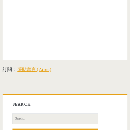
訂閱：
張貼留言 (Atom)
SEARCH
S
e