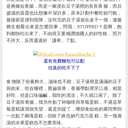
是兩條短香腸，而是一條浸在豆子湯裡的長長香 腸，而且
盛湯的器皿也比想像中深許多，原本計劃中餐吃頓巧飽，
最後卻是撐到投降，沒吃完的豆子湯放在桌子一側，連服
務生都看出來是怎麼回事，問我：
STUFFED
？是啊，飽
到都快吐出來了。不由得又要稱讚德國人的好性格， 照片
不誇大，反而還過於「謙卑」了點。
還有免費麵包可以配
但真的吃不下了
食 物除了份量夠大，滋味也不錯，豆子湯裡是滿滿的豆子
與肉末，吃在嘴裡，唇齒留香，香腸帶點彈牙口感，相當
好吃，但是口味偏鹹，我吃的清淡，不久就口渴了。 除了
豆子湯與香腸，我另外點了杯咖啡與草莓蛋糕，不過這草
莓蛋糕讓我很失望，還是別提了，嗜甜食如命的蘿同學則
一次點了兩塊蛋糕，但除了維也納巧克力蛋 糕，另一塊酒
漬的水果蛋糕也不怎麼美味。