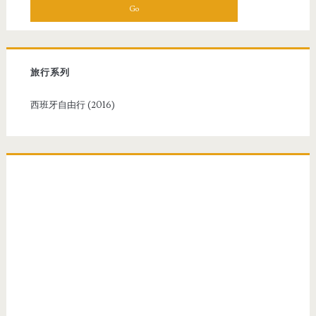
a
r
c
h
f
旅行系列
o
r
西班牙自由行 (2016)
: