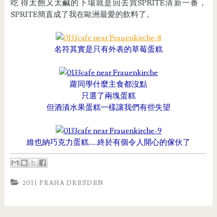
吃 得太飽又太鹹的下場就是回去買
SPRITE
清新一番，
SPRITE
簡直成了我在歐洲最愛的飲料了。
名符其實是只有外表的草莓蛋糕
蘿同學什麼主食都沒點
只選了兩塊蛋糕
但酒漬水果蛋糕一樣讓我們有些失望
維也納巧克力蛋糕......
終於有個令人開心的傢伙了
2011 PRAHA DRESDEN