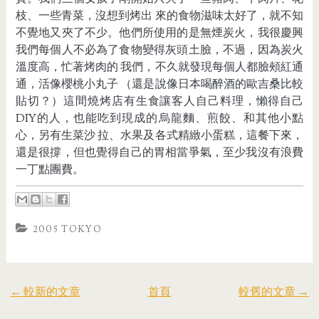
枝、一些青菜，沒想到烤出 來的食物滋味太好了，就不知
不覺地又夾了不少。他們所使用的是無煙炭火，我很慶興
我們每個人不必為了食物變得灰頭土臉，不過，因為炭火
溫度高，忙著烤肉的 我們，不久就發現每個人都臉頰紅通
通，活像櫻桃小丸子 （還是說像日本喝醉酒的歐吉桑比較
貼切？）這間燒烤店有生食讓客人自己料理，懶得自己
DIY的人，也能吃到現成的烏龍麵、煎餃、和其他小點
心，另有生菜沙 拉、水果及各式精緻小蛋糕，這餐下來，
還是很撐，但也覺得自己的胃相當爭氣，至少我沒有浪費
一丁點團費。
2005 TOKYO
← 較新的文章
首頁
較舊的文章 →