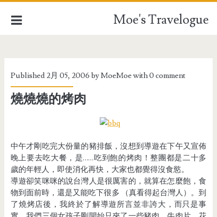
Moe's Travelogue
EUROPE
Published 2月 05, 2006 by
MoeMoe
with
0 comment
ASIA
燒燒燒的烤肉
OCEANIA
AFRICA
中午才剛吃完大份量的豬排飯，沒想到導遊在下午又宣佈
TAIWAN
晚上要去吃大餐，是……吃到飽的烤肉！整團都是二十多
歲的年輕人，即使消化再快，大家也都覺得沒食慾。
TRAVEL STUFFFS
導遊卻笑咪咪的說台灣人是很厲害的，就算在怎麼飽，食
物到面前時，還是又能吃下很多 （真看得起台灣人）。到
了燒烤店後，我終於了解導遊所言並非誇大，而只是事
實。我們三個女孩子剛開始只夾了一些豬肉、牛肉片、花