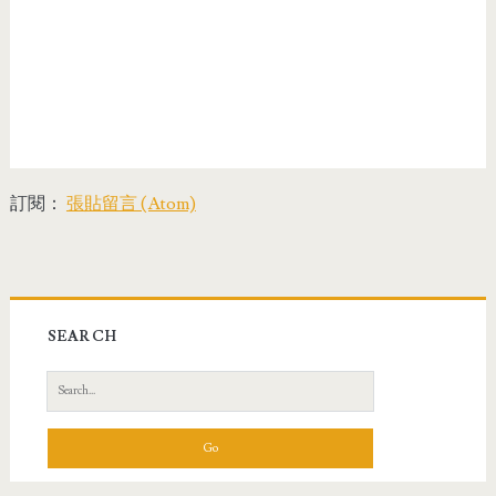
訂閱：
張貼留言 (Atom)
SEARCH
S
e
a
r
c