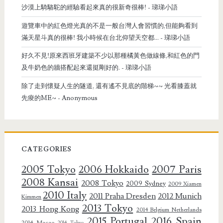
沙漠上騎駱駝的經驗看起來真的很新奇很棒!
- 珶珶小語
遊覽車中的紅色燈光真的不是一般台灣人會習慣的,但能夠看到
滿天星斗真的很棒! 我小時候在台北仰望天空都...
- 珶珶小語
好久不見!原來西班牙建築不少以那種橘黃色做線條,和紅色的門
及牛奶色的牆搭配起來還挺剛好的.
- 珶珶小語
除了走到懷疑人生的隧道, 還有遙不見底的階梯~~ 光看膝蓋就
先痠的ME~
- Anonymous
CATEGORIES
2005 Tokyo
2006 Hokkaido
2007 Paris
2008 Kansai
2008 Tokyo
2009 Sydney
2009 Xiamen
2010 Italy
2011 Praha Dresden
2012 Munich
Kimmen
2013 Tokyo
2013 Hong Kong
2014 Belgium Netherlands
2015 Portugal
2016 Spain
2014 Macao
2014 Tokyo