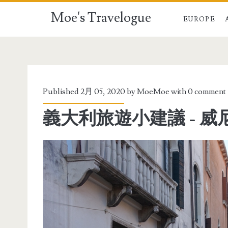
Moe's Travelogue
EUROPE
Published 2月 05, 2020 by
MoeMoe
with
0 comment
義大利旅遊小建議 - 威