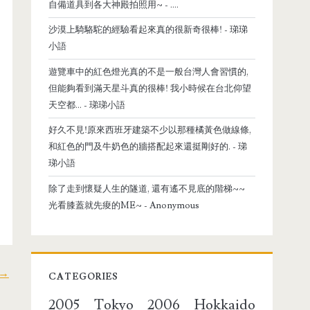
自備道具到各大神殿拍照用~
- ....
沙漠上騎駱駝的經驗看起來真的很新奇很棒!
- 珶珶
小語
遊覽車中的紅色燈光真的不是一般台灣人會習慣的,
但能夠看到滿天星斗真的很棒! 我小時候在台北仰望
天空都...
- 珶珶小語
好久不見!原來西班牙建築不少以那種橘黃色做線條,
和紅色的門及牛奶色的牆搭配起來還挺剛好的.
- 珶
珶小語
除了走到懷疑人生的隧道, 還有遙不見底的階梯~~
光看膝蓋就先痠的ME~
- Anonymous
→
CATEGORIES
2005 Tokyo
2006 Hokkaido