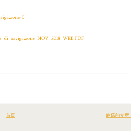
avigazione-0
_linee_di_navigazione_NOV_2018_WEB.PDF
首頁
較舊的文章 