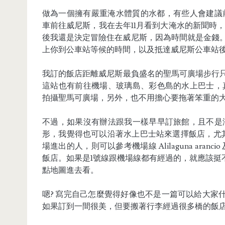
做為一個擁有嚴重淹水體質的水都，有些人會建議前
車前往威尼斯，我在去年11月看到大淹水的新聞時，
後我還是決定冒險住在威尼斯，因為時間就是金錢。由
上你到公車站等候的時間，以及抵達威尼斯公車站
我訂的飯店距離威尼斯最負盛名的聖馬可廣場步行只要3分鐘，
這站也有前往機場、玻璃島、彩色島的水上巴士，
拍攝聖馬可廣場，另外，也不用擔心要拖著笨重的
不過，如果沒有辦法跟我一樣早早訂旅館，且不是
形，我覺得也可以沿著水上巴士站來選擇飯店，尤
場進出的人，則可以參考機場線 Alilaguna aranci
飯店。如果是1號線跟機場線都有經過的，就應該挺
點地圖進去看。
嗯? 寫完自己怎麼覺得好像也不是一篇可以給大家
如果訂到一間很美，但要搬著行李經過很多橋的飯