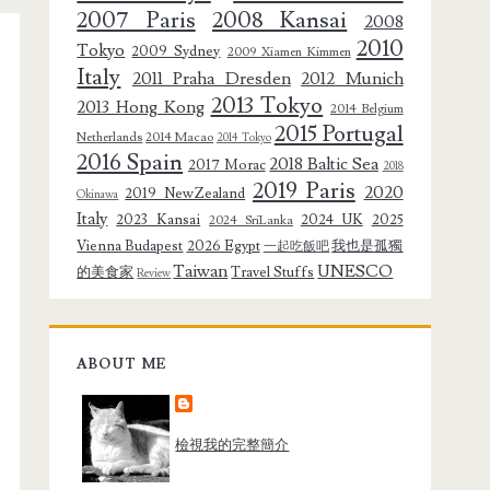
2007 Paris
2008 Kansai
2008
2010
Tokyo
2009 Sydney
2009 Xiamen Kimmen
Italy
2011 Praha Dresden
2012 Munich
2013 Tokyo
2013 Hong Kong
2014 Belgium
2015 Portugal
Netherlands
2014 Macao
2014 Tokyo
2016 Spain
2018 Baltic Sea
2017 Morac
2018
2019 Paris
2020
2019 NewZealand
Okinawa
Italy
2023 Kansai
2024 UK
2025
2024 SriLanka
Vienna Budapest
2026 Egypt
我也是孤獨
一起吃飯吧
Taiwan
UNESCO
的美食家
Travel Stuffs
Review
ABOUT ME
檢視我的完整簡介