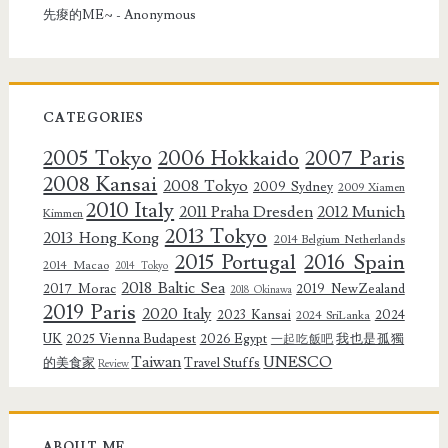
先痠的ME~
- Anonymous
CATEGORIES
2005 Tokyo
2006 Hokkaido
2007 Paris
2008 Kansai
2008 Tokyo
2009 Sydney
2009 Xiamen
2010 Italy
2011 Praha Dresden
2012 Munich
Kimmen
2013 Tokyo
2013 Hong Kong
2014 Belgium Netherlands
2015 Portugal
2016 Spain
2014 Macao
2014 Tokyo
2018 Baltic Sea
2017 Morac
2019 NewZealand
2018 Okinawa
2019 Paris
2020 Italy
2023 Kansai
2024
2024 SriLanka
UK
2025 Vienna Budapest
2026 Egypt
我也是孤獨
一起吃飯吧
Taiwan
UNESCO
的美食家
Travel Stuffs
Review
ABOUT ME