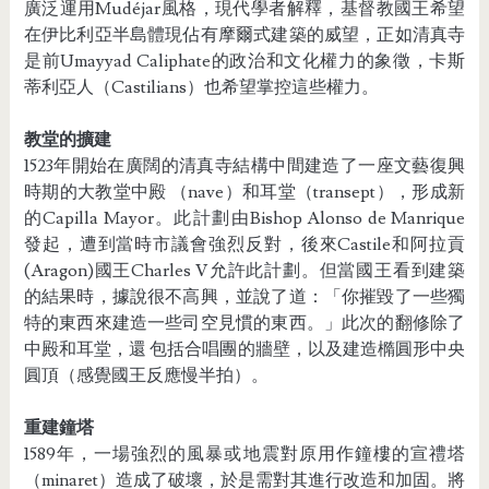
廣泛運用Mudéjar風格，現代學者解釋，基督教國王希望
在伊比利亞半島體現佔有摩爾式建築的威望，正如清真寺
是前Umayyad Caliphate的政治和文化權力的象徵，卡斯
蒂利亞人（Castilians）也希望掌控這些權力。
教堂的擴建
1523年開始在廣闊的清真寺結構中間建造了一座文藝復興
時期的大教堂中殿 （nave）和耳堂（transept），形成新
的Capilla Mayor。此計劃由Bishop Alonso de Manrique
發起，遭到當時市議會強烈反對，後來Castile和阿拉貢
(Aragon)國王Charles V允許此計劃。但當國王看到建築
的結果時，據說很不高興，並說了道：「你摧毀了一些獨
特的東西來建造一些司空見慣的東西。」此次的翻修除了
中殿和耳堂，還 包括合唱團的牆壁，以及建造橢圓形中央
圓頂（感覺國王反應慢半拍）。
重建鐘塔
1589年，一場強烈的風暴或地震對原用作鐘樓的宣禮塔
（minaret）造成了破壞，於是需對其進行改造和加固。將