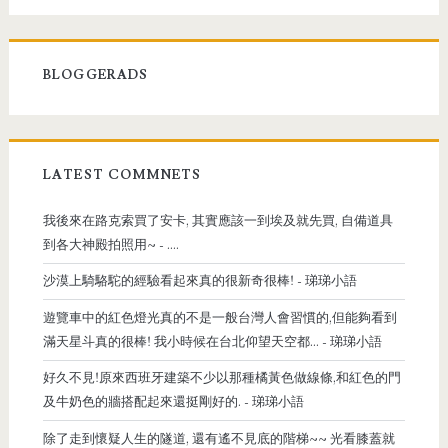
BLOGGERADS
LATEST COMMNETS
我後來在路克索買了安卡, 其實應該一到埃及就先買, 自備道具
到各大神殿拍照用~
- ....
沙漠上騎駱駝的經驗看起來真的很新奇很棒!
- 珶珶小語
遊覽車中的紅色燈光真的不是一般台灣人會習慣的,但能夠看到
滿天星斗真的很棒! 我小時候在台北仰望天空都...
- 珶珶小語
好久不見!原來西班牙建築不少以那種橘黃色做線條,和紅色的門
及牛奶色的牆搭配起來還挺剛好的.
- 珶珶小語
除了走到懷疑人生的隧道, 還有遙不見底的階梯~~ 光看膝蓋就