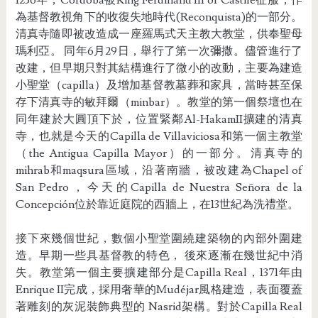
1236年，Cordoba被King Ferdinand III of Castile征服，作
為基督教視角下的收復失地時代(Reconquista)的一部分。
清真寺隨即被改造成一座羅馬式天主教大教堂，供奉聖母
瑪利亞。 同年6月29日，舉行了第一次彌撒。儘管進行了
改建，但早期只對其結構進行了微小的改動，主要為建造
小聖堂
（capilla）及增加基督教墓葬和家具，當時甚至保
存下清真寺的敏拜爾（minbar）。教堂的第一個祭壇也在
同年建於大圓頂下於，位置緊鄰Al-HakamII擴建的清真
寺，也就是今天的Capilla de Villaviciosa和第一個主教堂
（the Antigua Capilla Mayor）的一部分。清真寺的
mihrab和maqsura區域，沿著南牆，被改建為Chapel of
San Pedro，今天的Capilla de Nuestra Señora de la
Concepción位於靠近庭院的西牆上，在13世紀為洗禮堂。
接下來幾個世紀，數個小聖堂圍繞建築物的內部外圍建
造。早期一些具基督教的特色， 後來逐漸在幾世紀中消
失。教堂第一個主要擴建部分是Capilla Real，1371年由
Enrique II完成，採用奢華的Mudéjar風格建造，表面覆蓋
著雕刻的灰泥裝飾典型的 Nasrid架構。對於Capilla Real