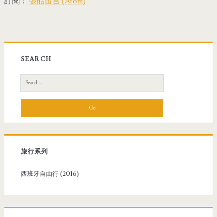
訂閱：
張貼留言 (Atom)
SEARCH
S
e
a
r
c
h
f
旅行系列
o
r
西班牙自由行 (2016)
: