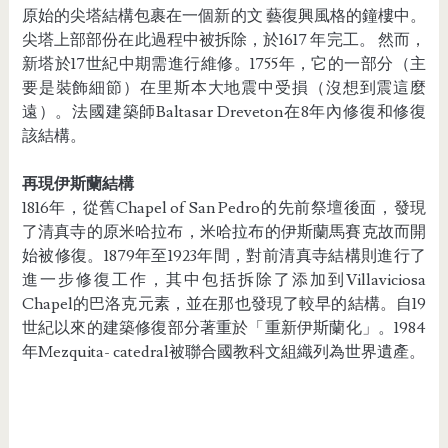
原始的尖塔結構包裹在一個新的文 藝復興風格的鐘樓中。
尖塔上部部份在此過程中被拆除，於1617 年完工。 然而，
新塔於17世紀中期需進行維修。1755年，它的一部分（主
要是裝飾細節）在里斯本大地震中受損（沒想到震這麼
遠）。法國建築師Baltasar Dreveton在8年內修復和修復
該結構。
再現伊斯蘭結構
1816年，從舊Chapel of San Pedro的先前祭壇後面，發現
了清真寺的原米哈拉布，米哈拉布的伊斯蘭馬賽克故而開
始被
修復。1879年至1923年間，對前清真寺結構則進行了
進一步修復工作，其中包括拆除了添加到Villaviciosa
Chapel的巴洛克元素，並在那也發現了較早的結構。自19
世紀以來的建築修復部分著重於「重新伊斯蘭化」。1984
年Mezquita- catedral被聯合國教科文組織列為世界遺產。