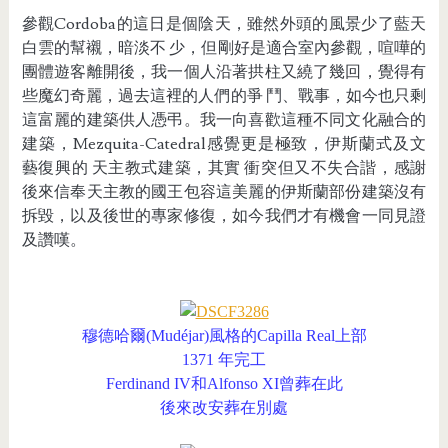
參觀Cordoba的這日是個陰天，雖然外頭的風景少了藍天
白雲的幫襯，暗淡不 少，但剛好是適合室內參觀，喧嘩的
團體遊客離開後，我一個人沿著拱柱又繞了幾回，覺得有
些魔幻奇麗，過去這裡的人們的爭 鬥、戰事，如今也只剩
這富麗的建築供人憑弔。我一向喜歡這種不同文化融合的
建築，Mezquita-Catedral感覺更是極致，伊斯蘭式及文
藝復興的 天主教式建築，其實 衝突但又不失合諧，感謝
後來信奉天主教的國王包容這美麗的伊斯蘭部份建築沒有
拆毀，以及後世的專家修復，如今我們才有機會一同見證
及讚嘆。
穆德哈爾(Mudéjar)風格的Capilla Real上部
1371 年完工
Ferdinand IV和Alfonso XI曾葬在此
後來改安
葬在別處